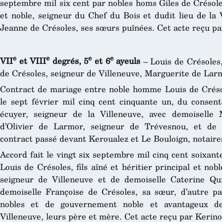
septembre mil six cent par nobles homs Giles de Crésoles,
et noble, seigneur du Chef du Bois et dudit lieu de la 
Jeanne de Crésoles, ses sœurs puînées. Cet acte reçu par
e
e
e
e
VII
et VIII
degrés, 5
et 6
ayeuls
– Louis de Crésoles,
de Crésoles, seigneur de Villeneuve, Marguerite de Lar
Contract de mariage entre noble homme Louis de Créso
le sept février mil cinq cent cinquante un, du consen
écuyer, seigneur de la Villeneuve, avec demoiselle 
d’Olivier de Larmor, seigneur de Trévesnou, et de 
contract passé devant Keroualez et Le Bouloign, notaire
Accord fait le vingt six septembre mil cinq cent soixan
Louis de Crésoles, fils aîné et héritier principal et nob
seigneur de Villeneuve et de demoiselle Caterine Qu
demoiselle Françoise de Crésoles, sa sœur, d’autre pa
nobles et de gouvernement noble et avantageux d
Villeneuve, leurs père et mère. Cet acte reçu par Kerino