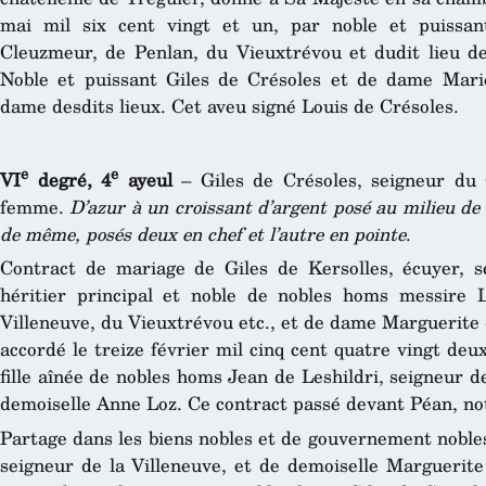
mai mil six cent vingt et un, par noble et puissan
Cleuzmeur, de Penlan, du Vieuxtrévou et dudit lieu d
Noble et puissant Giles de Crésoles et de dame Marie
dame desdits lieux. Cet aveu signé Louis de Crésoles.
e
e
VI
degré, 4
ayeul
– Giles de Crésoles, seigneur du 
femme.
D’azur à un croissant d’argent posé au milieu de
de même, posés deux en chef et l’autre en pointe
.
Contract de mariage de Giles de Kersolles, écuyer, s
héritier principal et noble de nobles homs messire L
Villeneuve, du Vieuxtrévou etc., et de dame Marguerite
accordé le treize février mil cinq cent quatre vingt deu
fille aînée de nobles homs Jean de Leshildri, seigneur de
demoiselle Anne Loz. Ce contract passé devant Péan, not
Partage dans les biens nobles et de gouvernement noble
seigneur de la Villeneuve, et de demoiselle Marguerite