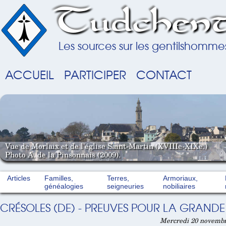
Tudchent
Les sources sur les gentilshomme
ACCUEIL
PARTICIPER
CONTACT
Vue de Morlaix et de l'église Saint-Martin (XVIIIe-XIXe.)
Photo A. de la Pinsonnais (2009).
Articles
Familles,
Terres,
Armoriaux,
généalogies
seigneuries
nobiliaires
CRÉSOLES (DE) - PREUVES POUR LA GRANDE 
Mercredi 20 novembr