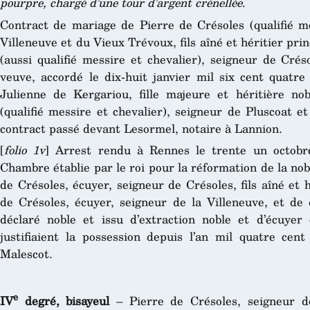
pourpre, chargé d’une tour d’argent crénellée
.
Contract de mariage de Pierre de Crésoles (qualifié me
Villeneuve et du Vieux Trévoux, fils aîné et héritier pri
(aussi qualifié messire et chevalier), seigneur de Cré
veuve, accordé le dix-huit janvier mil six cent quatre
Julienne de Kergariou, fille majeure et héritière n
(qualifié messire et chevalier), seigneur de Pluscoat
contract passé devant Lesormel, notaire à Lannion.
[
folio 1v
] Arrest rendu à Rennes le trente un octobre
Chambre établie par le roi pour la réformation de la no
de Crésoles, écuyer, seigneur de Crésoles, fils aîné et h
de Crésoles, écuyer, seigneur de la Villeneuve, et de
déclaré noble et issu d’extraction noble et d’écuyer
justifiaient la possession depuis l’an mil quatre cent
Malescot.
e
IV
degré, bisayeul
– Pierre de Crésoles, seigneur de