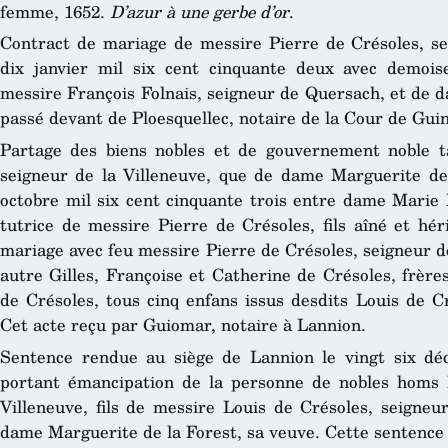
femme, 1652.
D’azur à une gerbe d’or
.
Contract de mariage de messire Pierre de Crésoles, sei
dix janvier mil six cent cinquante deux avec demoise
messire François Folnais, seigneur de Quersach, et de 
passé devant de Ploesquellec, notaire de la Cour de Gu
Partage des biens nobles et de gouvernement noble t
seigneur de la Villeneuve, que de dame Marguerite de l
octobre mil six cent cinquante trois entre dame Marie
tutrice de messire Pierre de Crésoles, fils aîné et hér
mariage avec feu messire Pierre de Crésoles, seigneur de 
autre Gilles, Françoise et Catherine de Crésoles, frère
de Crésoles, tous cinq enfans issus desdits Louis de C
Cet acte reçu par Guiomar, notaire à Lannion.
Sentence rendue au siège de Lannion le vingt six dé
portant émancipation de la personne de nobles homs P
Villeneuve, fils de messire Louis de Crésoles, seigneur
dame Marguerite de la Forest, sa veuve. Cette sentence