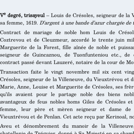
e
V
degré, trisayeul
– Louis de Crésoles, seigneur de la V
sa femme, 1619.
D’argent à une bande d’azur chargée de tr
Contract de mariage de noble hom Louis de Crésole
Coztrevou et de Cleuzmeur, accordé le trente juin mil
Marguerite de la Forest, fille aînée de noble et puissa
seigneur de Guincaznou, de Tuonfunteniou etc., de 
contract passé devant Lauzeré, notaire de la cour de Mor
Transaction faite le vingt novembre mil six cent vin
Crésoles, seigneur de la Villeneuve, du Vieuxtrévou et d
Marie, Anne, Louise et Marguerite de Crésoles, ses frèr
qu’ils avaient pour le partage noble des biens no
avantageux de feus nobles homs Giles de Crésoles et 
femme, leur père et mèren seigneur et dame de l
Vieuxtrévou et de Penlan. Cet acte reçu par Kerinoal, n
Aveu et dénombrement du manoir de la Villeneuve
chatellenie de Tréguier, donné à Sa Majesté en sa cham