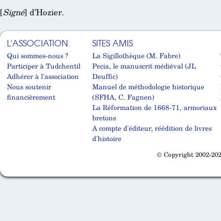
[
Signé
] d’Hozier.
L'ASSOCIATION
SITES AMIS
Qui sommes-nous ?
La Sigillothèque (M. Fabre)
Participer à Tudchentil
Pecia, le manuscrit médiéval (JL
Adhérer à l'association
Deuffic)
Nous soutenir
Manuel de méthodologie historique
financièrement
(SFHA, C. Fagnen)
La Réformation de 1668-71, armoriaux
bretons
A compte d'éditeur, réédition de livres
d'histoire
© Copyright 2002-202
Cabinet d'orthodonthie à Nantes
Cabinet d'orthodonthie à Nantes