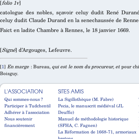
[
folio 1v
]
catologue des nobles, sçavoir celuy dudit René Duran
celuy dudit Claude Durand en la senechaussée de Renne
Faict en ladite Chambre à Rennes, le 18 janvier 1669.
[
Signé
] d’Argouges, Lefeuvre.
[
1
]
En marge
: Bureau,
qui est le nom du procureur, et
pour chi
Boisguy.
L'ASSOCIATION
SITES AMIS
Qui sommes-nous ?
La Sigillothèque (M. Fabre)
Participer à Tudchentil
Pecia, le manuscrit médiéval (JL
Adhérer à l'association
Deuffic)
Nous soutenir
Manuel de méthodologie historique
financièrement
(SFHA, C. Fagnen)
La Réformation de 1668-71, armoriaux
bretons