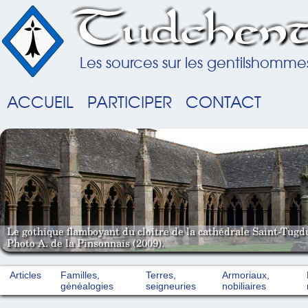
Tudchent
Les sources sur les gentilshomme
ACCUEIL
PARTICIPER
CONTACT
Le gothique flamboyant du cloître de la cathédrale Saint-Tugd
Photo A. de la Pinsonnais (2009).
Articles
Familles,
Terres,
Armoriaux,
généalogies
seigneuries
nobiliaires