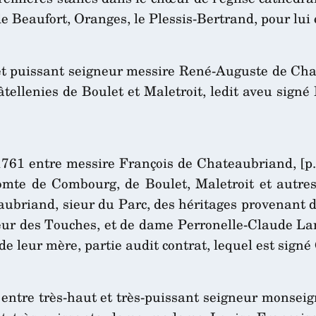
 Beaufort, Oranges, le Plessis-Bertrand, pour lui 
 puissant seigneur messire René-Auguste de Chat
tellenies de Boulet et Maletroit, ledit aveu signé
1761 entre messire François de Chateaubriand, [p.
te de Combourg, de Boulet, Maletroit et autres 
aubriand, sieur du Parc, des héritages provenant 
eur des Touches, et de dame Perronelle-Claude Lam
e leur mère, partie audit contrat, lequel est signé 
, entre très-haut et très-puissant seigneur monse