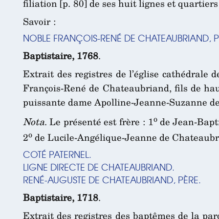
filiation [p. 80] de ses huit lignes et quartie
Savoir :
NOBLE FRANÇOIS-RENÉ DE CHATEAUBRIAND, P
Baptistaire, 1768
.
Extrait des registres de l’église cathédrale
François-René de Chateaubriand, fils de ha
puissante dame Apolline-Jeanne-Suzanne de B
o
Nota
. Le présenté est frère : 1
de Jean-Bapti
o
2
de Lucile-Angélique-Jeanne de Chateaubrian
COTÉ PATERNEL.
LIGNE DIRECTE DE CHATEAUBRIAND.
RENÉ-AUGUSTE DE CHATEAUBRIAND, PÈRE.
Baptistaire, 1718
.
Extrait des registres des baptêmes de la par