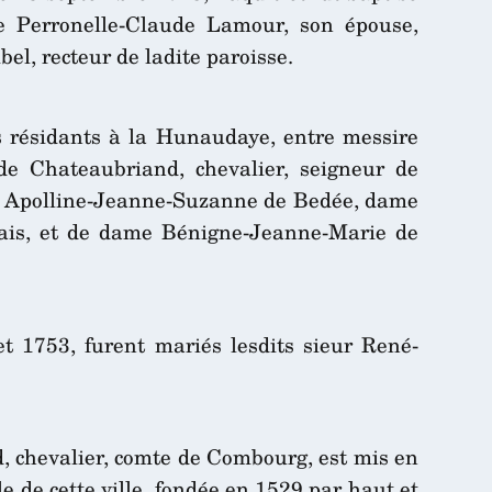
e Perronelle-Claude Lamour, son épouse,
el, recteur de ladite paroisse.
s résidants à la Hunaudaye, entre messire
de Chateaubriand, chevalier, seigneur de
le Apolline-Jeanne-Suzanne de Bedée, dame
rdais, et de dame Bénigne-Jeanne-Marie de
et 1753, furent mariés lesdits sieur René-
d, chevalier, comte de Combourg, est mis en
e de cette ville, fondée en 1529 par haut et