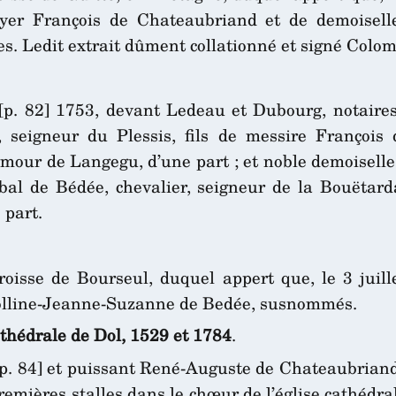
uyer François de Chateaubriand et de demoisell
. Ledit extrait dûment collationné et signé Colomb
 [p. 82] 1753, devant Ledeau et Dubourg, notaire
 seigneur du Plessis, fils de messire François 
amour de Langegu, d’une part ; et noble demoisel
ibal de Bédée, chevalier, seigneur de la Bouëta
 part.
roisse de Bourseul, duquel appert que, le 3 juill
olline-Jeanne-Suzanne de Bedée, susnommés.
athédrale de Dol, 1529 et 1784
.
t [p. 84] et puissant René-Auguste de Chateaubrian
remières stalles dans le chœur de l’église cathédral