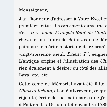
Monseigneur,
J’ai l’honneur d’adresser à Votre Excell
première lettre ; ils consistent dans une 
s’est servi
noble François-René de Chat
chevalier de l’ordre de Saint-Jean-de-Jé
point sur le mérite historique de ce procè
er
vingt-troisième aïeul,
Brient I
, seigne
L’antique origine et l’illustration des
Ch
rien également à désirer du côté des all
Laval etc., etc.
Cette copie de Mémorial avait été faite
Chateaubriand
, et en était revenu, ce q
ci-jointe) écrite de ma main parce que j’é
à Poitiers les 15 juin et 9 novembre 178