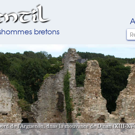
ntil
A
ilshommes bretons
bord de l'Arguenon, dnas la mouvance de Dinan (XIII-XVe