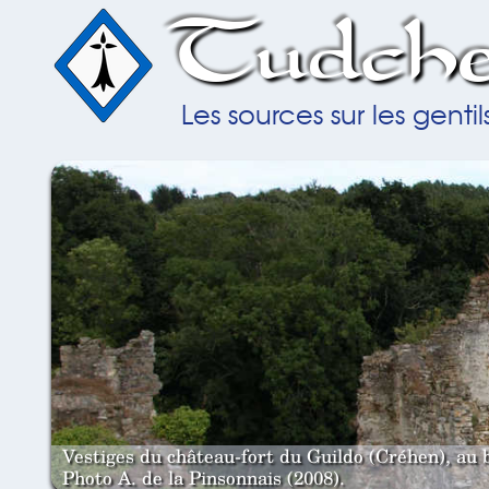
Tudche
Les sources sur les gent
Vestiges du château-fort du Guildo (Créhen), au 
Photo A. de la Pinsonnais (2008).