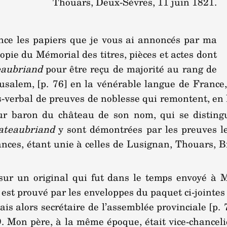
Thouars, Deux-Sèvres, 11 juin 1821.
ence les papiers que je vous ai annoncés par ma
copie du Mémorial des titres, pièces et actes dont
eaubriand
pour être reçu de majorité au rang de
rusalem, [p. 76] en la vénérable langue de France,
s-verbal de preuves de noblesse qui remontent, en l
ur baron du château de son nom, qui se distingu
ateaubriand
y sont démontrées par les preuves le
iances, étant unie à celles de Lusignan, Thouars
 sur un original qui fut dans le temps envoyé à 
ui est prouvé par les enveloppes du paquet ci-jointe
tais alors secrétaire de l’assemblée provinciale [p
9. Mon père, à la même époque, était vice-chanceli