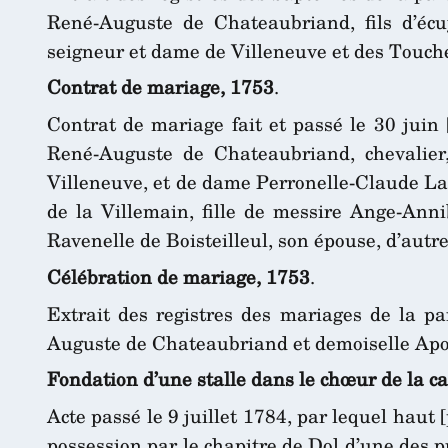
René-Auguste de Chateaubriand, fils d’éc
seigneur et dame de Villeneuve et des Touches
Contrat de mariage, 1753
.
Contrat de mariage fait et passé le 30 juin
René-Auguste de Chateaubriand, chevalier,
Villeneuve, et de dame Perronelle-Claude L
de la Villemain, fille de messire Ange-Ann
Ravenelle de Boisteilleul, son épouse, d’autre
Célébration de mariage, 1753
.
Extrait des registres des mariages de la pa
Auguste de Chateaubriand et demoiselle Ap
Fondation d’une stalle dans le chœur de la c
Acte passé le 9 juillet 1784, par lequel hau
possession par le chapitre de Dol d’une des p