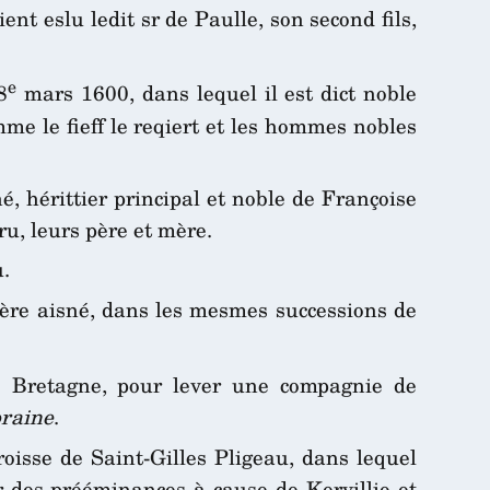
nt eslu ledit sr de Paulle, son second fils,
e
8
mars 1600, dans lequel il est dict noble
omme le fieff le reqiert et les hommes nobles
é, hérittier principal et noble de Françoise
u, leurs père et mère.
.
frère aisné, dans les mesmes successions de
 Bretagne, pour lever une compagnie de
raine
.
oisse de Saint-Gilles Pligeau, dans lequel
r des prééminances à cause de Kervillio et