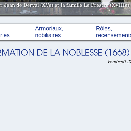
 Jean de Derval (XVe) et la famille Le Prestre (XVIIIe).
Armoriaux,
Rôles,
ries
nobiliaires
recensement
RMATION DE LA NOBLESSE (1668)
Vendredi 27