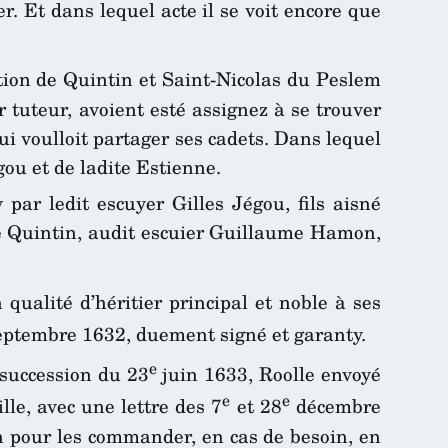
ier. Et dans lequel acte il se voit encore que
ction de Quintin et Saint-Nicolas du Peslem
 tuteur, avoient esté assignez à se trouver
ui voulloit partager ses cadets. Dans lequel
égou et de ladite Estienne.
par ledit escuyer Gilles Jégou, fils aisné
n de Quintin, audit escuier Guillaume Hamon,
qualité d’héritier principal et noble à ses
ptembre 1632, duement signé et garanty.
e
 succession du 23
juin 1633, Roolle envoyé
e
e
lle, avec une lettre des 7
et 28
décembre
ton pour les commander, en cas de besoin, en