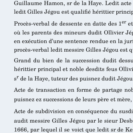
Guillaume Hamon, sr de la Haye. Ledit acte 
ledit Gilles Jégou est qualifié hérittier princ
er
Procès-verbal de dessente en datte des 1
et
où les parents des mineurs dudit Ollivier Jé
en exécution d’une sentence rendue en la juri
procès-verbal ledit messire Gilles Jégou est qu
Grand du bien de la succession dudit dessus 
hérittier principal et noble desdits feus Oll
r
s
de la Haye, tuteur des puisnez dudit Jégou
Acte de transaction en forme de partage nobl
puisnez ez successions de leurs père et mère, 
Acte de subdivision en conséquence du susdit 
audit messire Gilles Jégou par le sieur Desbi
1666, par lequel il se voict que ledit sr de 