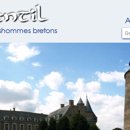
ntil
A
ilshommes bretons