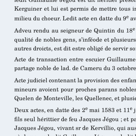
Kerguiner et lui est permis de mettre tous i
e
milieu du choeur. Ledit acte en datte du 9
av
e
Adveu rendu au seigneur de Quintin du 18
qualité de nobles gens, s’inféode et plusieur
autres droicts, est dit estre obligé de servir
Acte de transaction entre escuier Guillaum
partage noble de lad. de Cameru du 3 octobr
Acte judiciel contenant la provision des enfa
mineurs avoient pour proches parans nobles
Quelen de Monteville, les Quellenec, et plus
e
e
Deux actes, en datte des 2
mai 1583 et 11
j
fils seul hérittier de feu Jacques Jégou ; et p
Jacques Jégou, vivant sr de Kervillio, qui aus