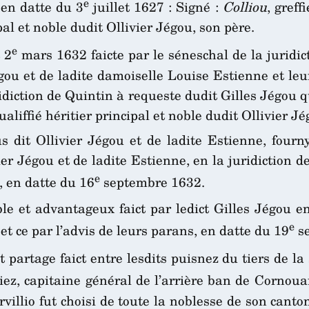
e
en datte du 3
juillet 1627 : Signé :
Colliou
, greff
ipal et noble dudit Ollivier Jégou, son père.
e
 2
mars 1632 faicte par le séneschal de la juridi
gou et de ladite damoiselle Louise Estienne et leur
diction de Quintin à requeste dudit Gilles Jégou q
aliffié héritier principal et noble dudit Ollivier J
dit Ollivier Jégou et de ladite Estienne, fourny 
ivier Jégou et de ladite Estienne, en la juridictio
e
, en datte du 16
septembre 1632.
e et advantageux faict par ledict Gilles Jégou en 
e
et ce par l’advis de leurs parans, en datte du 19
se
partage faict entre lesdits puisnez du tiers de la
ez, capitaine général de l’arrière ban de Cornouai
Kervillio fut choisi de toute la noblesse de son can