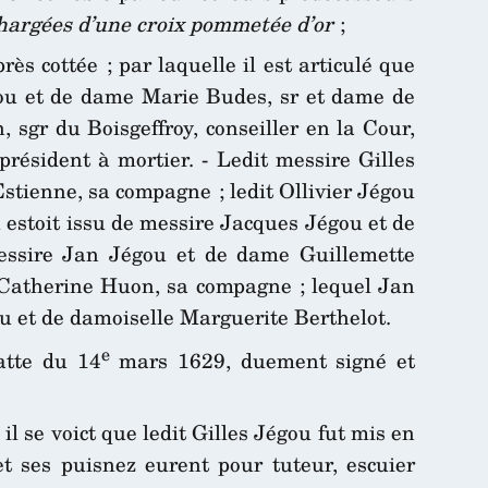
chargées d’une croix pommetée d’or
;
ès cottée ; par laquelle il est articulé que
Jégou et de dame Marie Budes, sr et dame de
 sgr du Boisgeffroy, conseiller en la Cour,
résident à mortier. - Ledit messire Gilles
Estienne, sa compagne ; ledit Ollivier Jégou
estoit issu de messire Jacques Jégou et de
 messire Jan Jégou et de dame Guillemette
e Catherine Huon, sa compagne ; lequel Jan
ou et de damoiselle Marguerite Berthelot.
e
atte du 14
mars 1629, duement signé et
l se voict que ledit Gilles Jégou fut mis en
et ses puisnez eurent pour tuteur, escuier