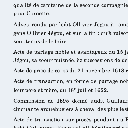
qualité de capitaine de la seconde compagnie 
pour Cornette.
Adveu rendu par ledit Ollivier Jégou à rama
gens Ollivier Jégou, et sur la fin : qu’à rais
sont tenus de le faire.
Acte de partage noble et avantageux du 15 jan
Jégou, sa soeur puisnée, èz successions de d
Acte de prise de corps du 21 novembre 1618 c
Acte de transaction, en forme de partage nob
e
leur père et mère, du 18
juillet 1622.
Commission de 1595 donné audit Guillaum
cinquante arquebusiers à cheval des plus lest
Acte de transaction sur procès pendant au P
ledit Guillaume Jégou est dit héritier préso