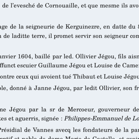
de l’evesché de Cornouaille, et que mesme ils avoie
ge de la seigneurie de Kerguinezre, en datte du 
on de laditte terre, il promet servir son seigneur c
vier 1604, baillé par led. Ollivier Jégou, fils aisn
effunct escuier Guillaume Jégou et Louise de Camer
ontre ceux qui avoient tué Thibaut et Louise Jégou
le, donné à Janne Jégou, par ledit Ollivier, son 
e Jégou par la sr de Mercoeur, gouverneur de
es et aguerris, signée :
Philippes-Emmanuel de Lo
résidial de Vannes avecq les fondateurs de la par
mptif et noble de dame Marie de Castello, et avoi