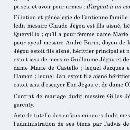
prises, et avoir pour armes :
d’argent à un co
Filiation et généalogie de l’antienne famille
ledit messire Claude Jégou est fils aisné, h
Quervillio ; qu’il a pour femme dame Marie B
pour ayeul messire André Barin, doyen de la
Jégou estoit fils aisné, hérittier principal e
estoit issu de messire Guillaume Jégou et d
dame Marie de Castello ; lequel Jacques es
Hamon ; lequel Jan estoit filz aisné héritti
estoit issu d’escuyer Eon Jégou et de dame Ol
Contrat de mariage dudit messire Gilles J
garenty.
Acte de tutelle des enfans mineurs dudit messi
l’administration de ses biens par l’advis de