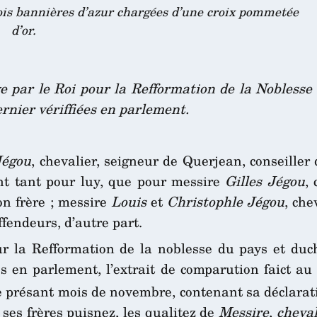
ois bannières d’azur chargées d’une croix pommetée
d’or.
e par le Roi pour la Refformation de la Noblesse
rnier vériffiées en parlement.
Jégou
, chevalier, seigneur de Querjean, conseille
nt tant pour luy, que pour messire
Gilles Jégou
,
son frère ; messire
Louis
et
Christophle Jégou
, che
ffendeurs, d’autre part.
r la Refformation de la noblesse du pays et duc
es en parlement, l’extrait de comparution faict au
 présant mois de novembre, contenant sa déclarati
 ses frères puisnez, les qualitez de
Messire
,
cheval