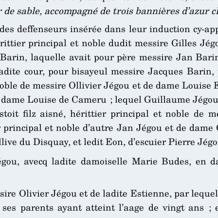
r de sable, accompagné de trois bannières d’azur 
 des deffenseurs insérée dans leur induction cy-appr
érittier principal et noble dudit messire Gilles 
arin, laquelle avait pour père messire Jan Barin,
dite cour, pour bisayeul messire Jacques Barin, p
t noble de messire Ollivier Jégou et de dame Louise 
e dame Louise de Cameru ; lequel Guillaume Jégou 
toit filz aisné, hérittier principal et noble de
er principal et noble d’autre Jan Jégou et de dam
live du Disquay, et ledit Eon, d’escuier Pierre Jég
égou, avecq ladite damoiselle Marie Budes, en d
re Olivier Jégou et de ladite Estienne, par lequel i
 ses parents ayant atteint l’aage de vingt ans ; 