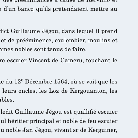
ve d’un bancq qu’ils prétendaient mettre au
ict Guillaume Jégou, dans lequel il prend
ts et de prééminence, coulombier, moulins et
ommes nobles sont tenus de faire.
re escuier Vincent de Cameru, touchant le
e
te du 12
Décembre 1564, où se voit que les
leurs oncles, les Loz de Kergouanton, les
ables.
 ledit Guillaume Jégou est quallifié escuier
eul héritier principal et noble de feu escuier
 feu noble Jan Jégou, vivant sr de Kerguiner,