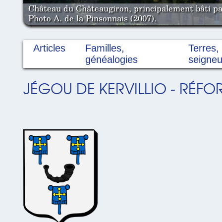
Château du Châteaugiron, principalement bâti par
Photo A. de la Pinsonnais (2007).
Articles
Familles,
Terres,
généalogies
seigneu
JÉGOU DE KERVILLIO - RÉFO