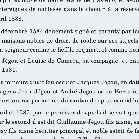
ntersignes de noblesse dans le choeur, à la réser
ril 1588.
décembre 1584 deuement signé et garanty par led
s maisons nobles de droict de roolle sur ses sujec
 son seigneur comme le fieff le requiert, et comme h
e Jégou et Louise de Cameru, sa compagne, et ent
e 1581.
ns mineurs dudit feu escuier Jacques Jégou, en dat
 gens Jean Jégou et André Jégou sr de Kersalio, 
ieurs autres personnes du canton des plus considér
uillet 1585, par le premiser desquels il se voit que
ar le second il est dit Guillaume Jégou fils aisné, s
sy fils aisné hérittier principal et noble estoit de