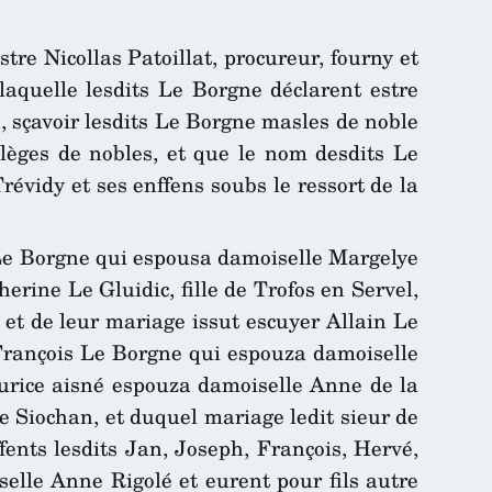
tre Nicollas Patoillat, procureur, fourny et
 laquelle lesdits Le Borgne déclarent estre
, sçavoir lesdits Le Borgne masles de noble
illèges de nobles, et que le nom desdits Le
révidy et ses enffens soubs le ressort de la
n Le Borgne qui espousa damoiselle Margelye
rine Le Gluidic, fille de Trofos en Servel,
et de leur mariage issut escuyer Allain Le
 François Le Borgne qui espouza damoiselle
aurice aisné espouza damoiselle Anne de la
 Siochan, et duquel mariage ledit sieur de
fents lesdits Jan, Joseph, François, Hervé,
lle Anne Rigolé et eurent pour fils autre