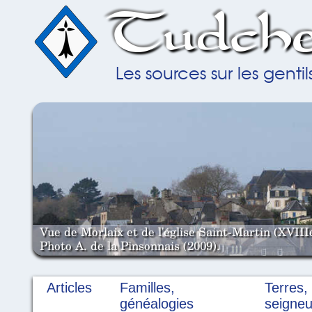
Tudche
Les sources sur les gent
Vue de Morlaix et de l'église Saint-Martin (XVIII
Photo A. de la Pinsonnais (2009).
Articles
Familles,
Terres,
généalogies
seigneu