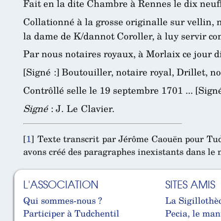
Fait en la dite Chambre à Rennes le dix neuffi
Collationné à la grosse originalle sur vellin
la dame de K/dannot Coroller, à luy servir c
Par nous notaires royaux, à Morlaix ce jour 
[Signé :] Boutouiller, notaire royal, Drillet, n
Contrôllé selle le 19 septembre 1701 ... [Sign
Signé
: J. Le Clavier.
[
1
]
Texte transcrit par Jérôme Caouën pour Tudc
avons créé des paragraphes inexistants dans le 
L'ASSOCIATION
SITES AMIS
Qui sommes-nous ?
La Sigillothè
Participer à Tudchentil
Pecia, le man