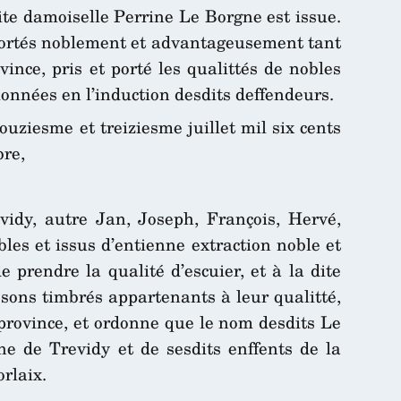
te damoiselle Perrine Le Borgne est issue.
portés noblement et advantageusement tant
ince, pris et porté les qualittés de nobles
tionnées en l’induction desdits deffendeurs.
ziesme et treiziesme juillet mil six cents
bre,
vidy, autre Jan, Joseph, François, Hervé,
es et issus d’entienne extraction noble et
prendre la qualité d’escuier, et à la dite
ssons timbrés appartenants à leur qualitté,
e province, et ordonne que le nom desdits Le
e de Trevidy et de sesdits enffents de la
orlaix.