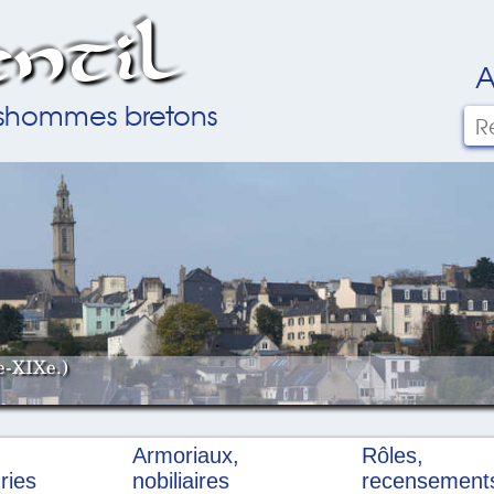
ntil
A
ilshommes bretons
e-XIXe.)
Armoriaux,
Rôles,
ries
nobiliaires
recensement