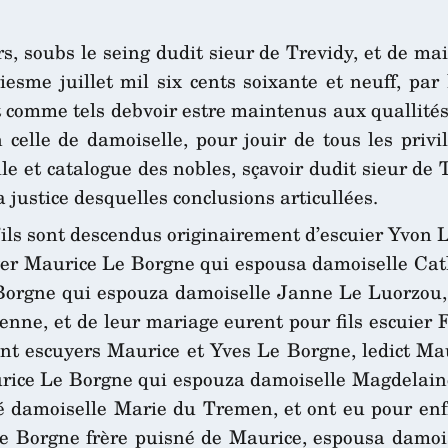
s, soubs le seing dudit sieur de Trevidy, et de mais
ziesme juillet mil six cents soixante et neuff, par
et comme tels debvoir estre maintenus aux quallités
n celle de damoiselle, pour jouir de tous les priv
 et catalogue des nobles, sçavoir dudit sieur de T
a justice desquelles conclusions articullées.
u’ils sont descendus originairement d’escuier Yvo
er Maurice Le Borgne qui espousa damoiselle Cathe
 Borgne qui espouza damoiselle Janne Le Luorzou, 
nne, et de leur mariage eurent pour fils escuier
ent escuyers Maurice et Yves Le Borgne, ledict M
urice Le Borgne qui espouza damoiselle Magdelaine
sé damoiselle Marie du Tremen, et ont eu pour enf
 Borgne frère puisné de Maurice, espousa damoise