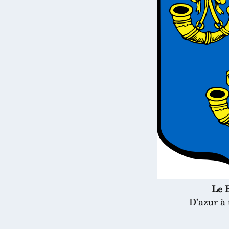
Le 
D’azur à 