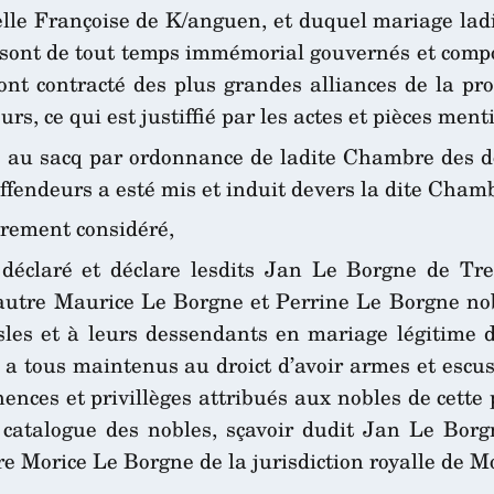
le Françoise de K/anguen, et duquel mariage ladi
 sont de tout temps immémorial gouvernés et com
ont contracté des plus grandes alliances de la prov
urs, ce qui est justiffié par les actes et pièces men
 au sacq par ordonnance de ladite Chambre des dou
deffendeurs a esté mis et induit devers la dite Cham
rement considéré,
 déclaré et déclare lesdits Jan Le Borgne de Tre
autre Maurice Le Borgne et Perrine Le Borgne nobl
s et à leurs dessendants en mariage légitime de 
s a tous maintenus au droict d’avoir armes et escu
inences et privillèges attribués aux nobles de cett
catalogue des nobles, sçavoir dudit Jan Le Borgn
re Morice Le Borgne de la jurisdiction royalle de M