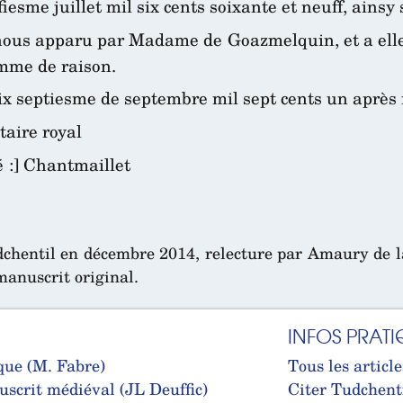
esme juillet mil six cents soixante et neuff, ainsy
, nous apparu par Madame de Goazmelquin, et a elle
omme de raison.
dix septiesme de septembre mil sept cents un après
otaire royal
é :] Chantmaillet
hentil en décembre 2014, relecture par Amaury de la P
manuscrit original.
INFOS PRATI
que (M. Fabre)
Tous les article
uscrit médiéval (JL Deuffic)
Citer Tudchent