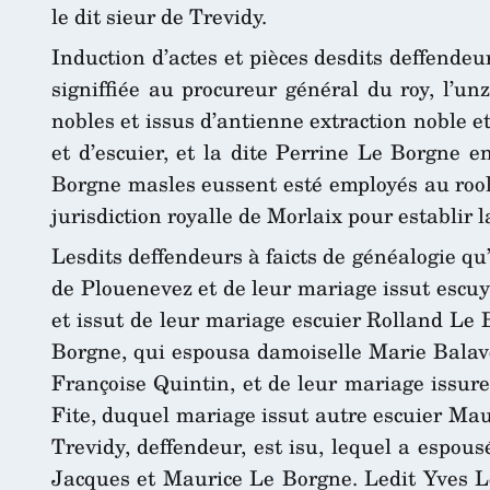
le dit sieur de Trevidy.
Induction d’actes et pièces desdits deffendeur
signiffiée au procureur général du roy, l’un
nobles et issus d’antienne extraction noble 
et d’escuier, et la dite Perrine Le Borgne e
Borgne masles eussent esté employés au roolle
jurisdiction royalle de Morlaix pour establir l
Lesdits deffendeurs à faicts de généalogie q
de Plouenevez et de leur mariage issut escuy
et issut de leur mariage escuier Rolland Le
Borgne, qui espousa damoiselle Marie Balave
Françoise Quintin, et de leur mariage issur
Fite, duquel mariage issut autre escuier Ma
Trevidy, deffendeur, est isu, lequel a espou
Jacques et Maurice Le Borgne. Ledit Yves Le