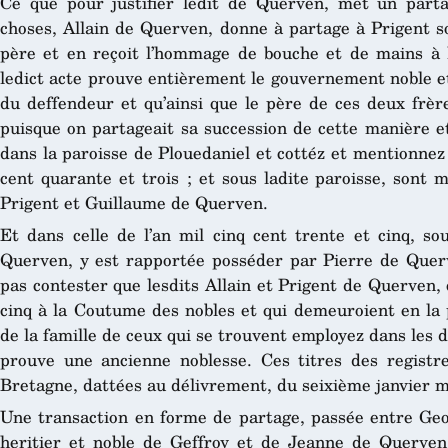
Ce que pour justifier ledit de Querven, met un parta
choses, Allain de Querven, donne à partage à Prigent so
père et en reçoit l’hommage de bouche et de mains à 
ledict acte prouve entièrement le gouvernement noble e
du deffendeur et qu’ainsi que le père de ces deux frèr
puisque on partageait sa succession de cette manière et
dans la paroisse de Plouedaniel et cottéz et mentionnez
cent quarante et trois ; et sous ladite paroisse, sont 
Prigent et Guillaume de Querven.
Et dans celle de l’an mil cinq cent trente et cinq, s
Querven, y est rapportée posséder par Pierre de Quer
pas contester que lesdits Allain et Prigent de Querven,
cinq à la Coutume des nobles et qui demeuroient en la 
de la famille de ceux qui se trouvent employez dans les d
prouve une ancienne noblesse. Ces titres des regis
Bretagne, dattées au délivrement, du seixième janvier mi
Une transaction en forme de partage, passée entre Geof
heritier et noble de Geffroy et de Jeanne de Querven,