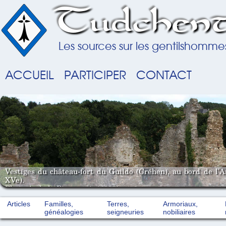
Tudchent
Les sources sur les gentilshomme
ACCUEIL
PARTICIPER
CONTACT
Vestiges du château-fort du Guildo (Créhen), au bord de l'
XVe).
Photo A. de la Pinsonnais (2008).
Articles
Familles,
Terres,
Armoriaux,
généalogies
seigneuries
nobiliaires