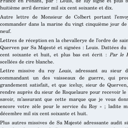
France en Ponant, par : Louis, de luy signé et plus b
huitième avril dernier mil six cent soixante et dix.
Autre lettre de Monsieur de Colbert portant l’env
commander dans la marine du vingt cinquième jour de 
neuf.
Lettres de réception en la chevallerye de l’ordre de sai
Querven par Sa Majesté et signées : Louis. Dattées du
cent soixante et huit, et plus bas est écrit :
Par le 
scellées de cire blanche.
Lettre missive du roy
Louis
, adressant au sieur
commandant un des vaisseaux de guerre, qui prou
grandement satisfait, et que iceluy, sieur de Querve
rendre auprès du sieur de Roquelaure pour recevoir le col
savoir, m’assurant que cette marque que je vous don
encore votre zèle pour le service du Roy » ; ladite 
décembre mil six cent soixante et huit.
Plus autres missives de Sa Majesté adressante audit s