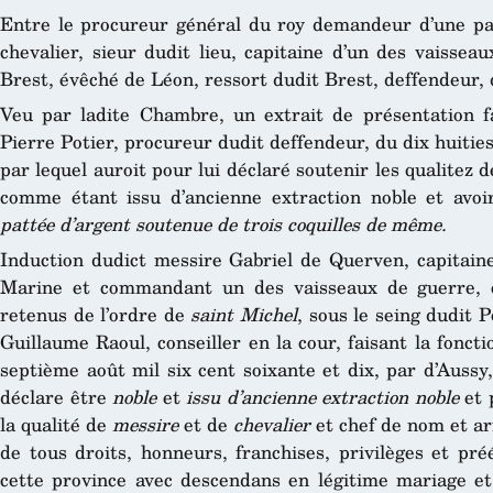
Entre le procureur général du roy demandeur d’une pa
chevalier, sieur dudit lieu, capitaine d’un des vaissea
Brest, évêché de Léon, ressort dudit Brest, deffendeur, 
Veu par ladite Chambre, un extrait de présentation fai
Pierre Potier, procureur dudit deffendeur, du dix huities
par lequel auroit pour lui déclaré soutenir les qualitez d
comme étant issu d’ancienne extraction noble et avo
pattée d’argent soutenue de trois coquilles de même.
Induction dudict messire Gabriel de Querven, capitain
Marine et commandant un des vaisseaux de guerre, 
retenus de l’ordre de
saint Michel
, sous le seing dudit P
Guillaume Raoul, conseiller en la cour, faisant la fonc
septième août mil six cent soixante et dix, par d’Aussy, 
déclare être
noble
et
issu d’ancienne extraction noble
et 
la qualité de
messire
et de
chevalier
et chef de nom et ar
de tous droits, honneurs, franchises, privilèges et pr
cette province avec descendans en légitime mariage e