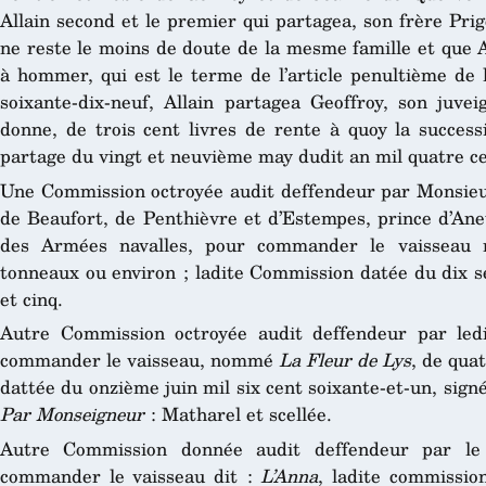
Allain second et le premier qui partagea, son frère Prig
ne reste le moins de doute de la mesme famille et que A
à hommer, qui est le terme de l’article penultième de l
soixante-dix-neuf, Allain partagea Geoffroy, son juve
donne, de trois cent livres de rente à quoy la success
partage du vingt et neuvième may dudit an mil quatre ce
Une Commission octroyée audit deffendeur par Monsie
de Beaufort, de Penthièvre et d’Estempes, prince d’Ane
des Armées navalles, pour commander le vaissea
tonneaux ou environ ; ladite Commission datée du dix se
et cinq.
Autre Commission octroyée audit deffendeur par le
commander le vaisseau, nommé
La Fleur de Lys
, de qua
dattée du onzième juin mil six cent soixante-et-un, signé
Par Monseigneur
: Matharel et scellée.
Autre Commission donnée audit deffendeur par l
commander le vaisseau dit :
L’Anna
, ladite commissio