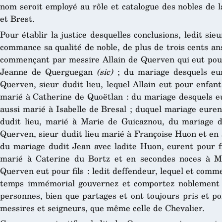
nom seroit employé au rôle et catalogue des nobles de l
et Brest.
Pour établir la justice desquelles conclusions, ledit sie
commance sa qualité de noble, de plus de trois cents an
commençant par messire Allain de Querven qui eut pour
Jeanne de Querguegan
(sic)
; du mariage desquels eur
Querven, sieur dudit lieu, lequel Allain eut pour enfan
marié à Catherine de Quoëtlan : du mariage desquels eu
aussi marié à Isabelle de Bresal ; duquel mariage euren
dudit lieu, marié à Marie de Guicaznou, du mariage d
Querven, sieur dudit lieu marié à Françoise Huon et en 
du mariage dudit Jean avec ladite Huon, eurent pour fi
marié à Caterine du Bortz et en secondes noces à M
Querven eut pour fils : ledit deffendeur, lequel et comm
temps immémorial gouvernez et comportez noblement 
personnes, bien que partages et ont toujours pris et p
messires et seigneurs, que même celle de Chevalier.