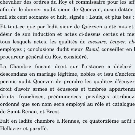
chevalier des ordres du Roy et commissaire pour les aff
afin de le donner audit sieur de Querven, aussi datt
mil six cent soixante et huit, signée : Louis, et plus bas 
Et tout ce que par ledit sieur de Querven a été mis et
désir de son induction et actes ci-dessus certez et me
tous lesquels actes, les qualités de
messire
,
écuyer
,
ch
employez ; conclusions dudit sieur
Raoul
, conseiller en 
procureur général du Roy, considéré.
La Chambre faisant droit sur l’instance a déclaré
descendans en mariage légitime, nobles et issu d’ancien
permis audit Querven de prendre les qualitez d’écuyer 
droit d’avoir armes et écussons et timbres appartenan
droits, franchises, prééminences, privilèges attribu
ordonné que son nom sera employé au rôle et catalogue d
de Saint-Renan, et Brest.
Fait en ladite chambre à Rennes, ce quatorzième août mi
Hellavier et paraffé.