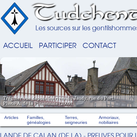
Tudchent
Les sources sur les gentilshomme
ACCUEIL
PARTICIPER
CONTACT
Tréguier vue depuis les rives du Jaudy, rue du Port.
Photo A. de la Pinsonnais (2009).
Articles
Familles,
Terres,
Armoriaux,
généalogies
seigneuries
nobiliaires
LANDE DE CALAN (DE LA) - PREUVES POUR 