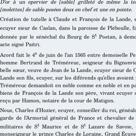
D’or à un epervier de [sable] grilleté de même la te
[molettes] de sable posées deux en chef et une en pointe
.
Création de tutelle à Claude et François de la Lande, 
ecuyer sieur de Caslan, dans la paroisse de Pléboulle, fa
t
donnée par le sénéchal du Bourg de S
Postan, à demoi
acte signé Paitri.
e
Acord fait le 4
de juin de l’an 1565 entre demoiselle P
homme Bertrand de Tréméreuc, seigneur du Bignonvic
belle sœur, veuve de Jean de la Lande, ecuyer sieur de 
Lande son fils, ecuyer, sur les diférends qu’elles avoien
Tréméreuc demandoit en noble comme en noble et en pa
biens de François de la Lande son père, vivant ecuyer s
reçu par Hamon, notaire de la cour de Matigon.
Nous, Charles d’Hozier, ecuyer, conseiller du roi, généal
garde de l’Armorial général de France et chevalier de 
t
t
militaires de S
Maurice et de S
Lazare de Savoie, c
monseigneur le prince Charles de Loraine, Grand Écuye