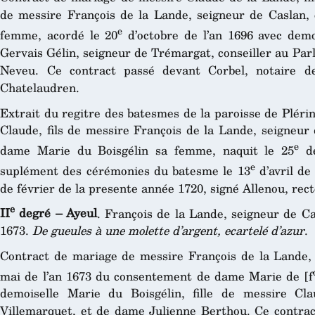
de messire François de la Lande, seigneur de Caslan,
e
femme, acordé le 20
d’octobre de l’an 1696 avec demo
Gervais Gélin, seigneur de Trémargat, conseiller au Pa
Neveu. Ce contract passé devant Corbel, notaire de
Chatelaudren.
Extrait du regitre des batesmes de la paroisse de Pléri
Claude, fils de messire François de la Lande, seigneur 
e
dame Marie du Boisgélin sa femme, naquit le 25
de
e
suplément des cérémonies du batesme le 13
d’avril de 
de février de la presente année 1720, signé Allenou, recteu
e
II
degré – Ayeul
. François de la Lande, seigneur de C
1673.
De gueules à une molette d’argent, ecartelé d’azur
.
Contract de mariage de messire François de la Lande, 
mai de l’an 1673 du consentement de dame Marie de [f
demoiselle Marie du Boisgélin, fille de messire Cl
Villemarquet, et de dame Julienne Berthou. Ce contra