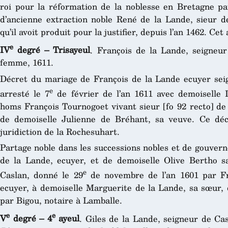
roi pour la réformation de la noblesse en Bretagne par
d’ancienne extraction noble René de la Lande, sieur d
qu’il avoit produit pour la justifier, depuis l’an 1462. Ce
e
IV
degré – Trisayeul
. François de la Lande, seigneu
femme, 1611.
Décret du mariage de François de la Lande ecuyer seig
e
arresté le 7
de février de l’an 1611 avec demoiselle I
homs François Tournogoet vivant sieur [fo 92 recto] de l
de demoiselle Julienne de Bréhant, sa veuve. Ce déc
juridiction de la Rochesuhart.
Partage noble dans les successions nobles et de gouver
de la Lande, ecuyer, et de demoiselle Olive Bertho 
e
Caslan, donné le 29
de novembre de l’an 1601 par Fra
ecuyer, à demoiselle Marguerite de la Lande, sa sœur, 
par Bigou, notaire à Lamballe.
e
e
V
degré – 4
ayeul
. Giles de la Lande, seigneur de Ca