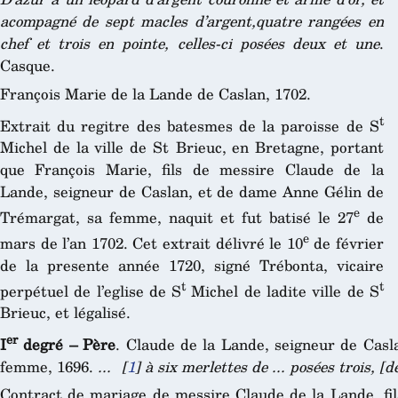
acompagné de sept macles d’argent,quatre rangées en
chef et trois en pointe, celles-ci posées deux et une
.
Casque.
François Marie de la Lande de Caslan, 1702.
t
Extrait du regitre des batesmes de la paroisse de S
Michel de la ville de St Brieuc, en Bretagne, portant
que François Marie, fils de messire Claude de la
Lande, seigneur de Caslan, et de dame Anne Gélin de
e
Trémargat, sa femme, naquit et fut batisé le 27
de
e
mars de l’an 1702. Cet extrait délivré le 10
de février
de la presente année 1720, signé Trébonta, vicaire
t
t
perpétuel de l’eglise de S
Michel de ladite ville de S
Brieuc, et légalisé.
er
I
degré – Père
. Claude de la Lande, seigneur de Casl
femme, 1696.
...
[
1
]
à six merlettes de ... posées trois, [d
Contract de mariage de messire Claude de la Lande, fils