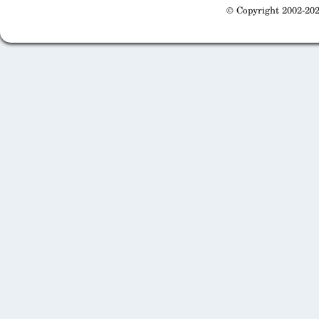
© Copyright 2002-202
Cabinet d'orthodonthie à Nantes
Cabinet d'orthodonthie à Nantes