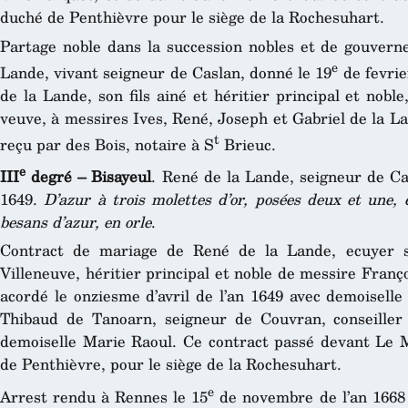
duché de Penthièvre pour le siège de la Rochesuhart.
Partage noble dans la succession nobles et de gouver
e
Lande, vivant seigneur de Caslan, donné le 19
de fevrie
de la Lande, son fils ainé et héritier principal et nob
veuve, à messires Ives, René, Joseph et Gabriel de la La
t
reçu par des Bois, notaire à S
Brieuc.
e
III
degré – Bisayeul
. René de la Lande, seigneur de C
1649.
D’azur à trois molettes d’or, posées deux et une,
besans d’azur, en orle
.
Contract de mariage de René de la Lande, ecuyer se
Villeneuve, héritier principal et noble de messire Franç
acordé le onziesme d’avril de l’an 1649 avec demoiselle
Thibaud de Tanoarn, seigneur de Couvran, conseille
demoiselle Marie Raoul. Ce contract passé devant Le M
de Penthièvre, pour le siège de la Rochesuhart.
e
Arrest rendu à Rennes le 15
de novembre de l’an 1668 