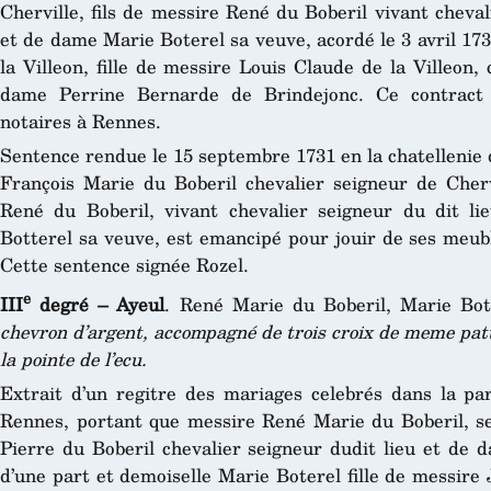
Cherville, fils de messire René du Boberil vivant cheval
et de dame Marie Boterel sa veuve, acordé le 3 avril 17
la Villeon, fille de messire Louis Claude de la Villeon,
dame Perrine Bernarde de Brindejonc. Ce contract 
notaires à Rennes.
Sentence rendue le 15 septembre 1731 en la chatellenie 
François Marie du Boberil chevalier seigneur de Cherv
René du Boberil, vivant chevalier seigneur du dit l
Botterel sa veuve, est emancipé pour jouir de ses meub
Cette sentence signée Rozel.
e
III
degré – Ayeul
. René Marie du Boberil, Marie Bo
chevron d’argent, accompagné de trois croix de meme patté
la pointe de l’ecu.
Extrait d’un regitre des mariages celebrés dans la par
Rennes, portant que messire René Marie du Boberil, sei
Pierre du Boberil chevalier seigneur dudit lieu et d
d’une part et demoiselle Marie Boterel fille de messire