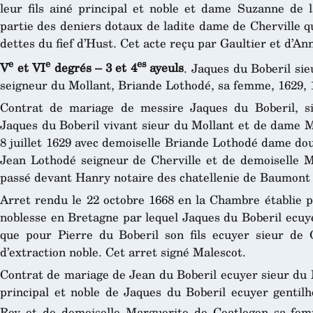
leur fils ainé principal et noble et dame Suzanne de 
partie des deniers dotaux de ladite dame de Cherville qu
dettes du fief d’Hust. Cet acte reçu par Gaultier et d’An
e
e
es
V
et VI
degrés – 3 et 4
ayeuls
. Jaques du Boberil sie
seigneur du Mollant, Briande Lothodé, sa femme, 1629, 
Contrat de mariage de messire Jaques du Boberil, si
Jaques du Boberil vivant sieur du Mollant et de dame M
8 juillet 1629 avec demoiselle Briande Lothodé dame dou
Jean Lothodé seigneur de Cherville et de demoiselle 
passé devant Hanry notaire des chatellenie de Baumont 
Arret rendu le 22 octobre 1668 en la Chambre établie p
noblesse en Bretagne par lequel Jaques du Boberil ecuye
que pour Pierre du Boberil son fils ecuyer sieur de C
d’extraction noble. Cet arret signé Malescot.
Contrat de mariage de Jean du Boberil ecuyer sieur du M
principal et noble de Jaques du Boberil ecuyer genti
Roy et de demoiselle Marguerite de Coatlogon sa fem