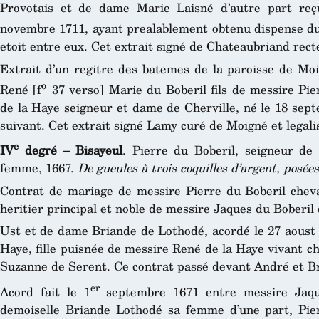
Provotais et de dame Marie Laisné d’autre part reçu
novembre 1711, ayant prealablement obtenu dispense du
etoit entre eux. Cet extrait signé de Chateaubriand recte
Extrait d’un regitre des batemes de la paroisse de M
o
René [f
37 verso] Marie du Boberil fils de messire Pi
de la Haye seigneur et dame de Cherville, né le 18 sept
suivant. Cet extrait signé Lamy curé de Moigné et legali
e
IV
degré – Bisayeul
. Pierre du Boberil, seigneur de
femme, 1667.
De gueules à trois coquilles d’argent, posée
Contrat de mariage de messire Pierre du Boberil cheval
heritier principal et noble de messire Jaques du Boberil 
Ust et de dame Briande de Lothodé, acordé le 27 aoust 
Haye, fille puisnée de messire René de la Haye vivant c
Suzanne de Serent. Ce contrat passé devant André et Br
er
Acord fait le 1
septembre 1671 entre messire Jaqu
demoiselle Briande Lothodé sa femme d’une part, Pier