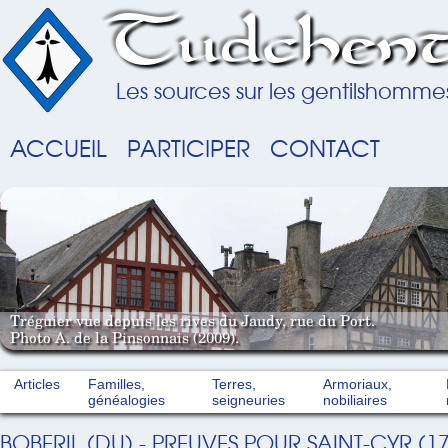
Tudchent
Les sources sur les gentilshomme
ACCUEIL
PARTICIPER
CONTACT
Tréguier vue depuis les rives du Jaudy, rue du Port.
Photo A. de la Pinsonnais (2009).
Articles
Familles,
Terres,
Armoriaux,
généalogies
seigneuries
nobiliaires
BOBERIL (DU) - PREUVES POUR SAINT-CYR (1