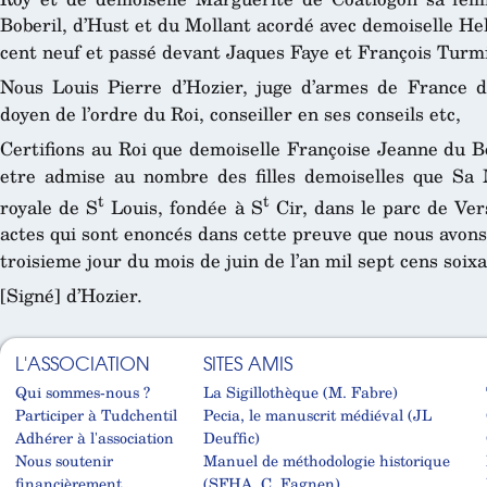
Boberil, d’Hust et du Mollant acordé avec demoiselle Hel
cent neuf et passé devant Jaques Faye et François Turm
Nous Louis Pierre d’Hozier, juge d’armes de France d
doyen de l’ordre du Roi, conseiller en ses conseils etc,
Certifions au Roi que demoiselle Françoise Jeanne du Bo
etre admise au nombre des filles demoiselles que Sa 
t
t
royale de S
Louis, fondée à S
Cir, dans le parc de Vers
actes qui sont enoncés dans cette preuve que nous avons 
troisieme jour du mois de juin de l’an mil sept cens soix
[Signé] d’Hozier.
L'ASSOCIATION
SITES AMIS
Qui sommes-nous ?
La Sigillothèque (M. Fabre)
Participer à Tudchentil
Pecia, le manuscrit médiéval (JL
Adhérer à l'association
Deuffic)
Nous soutenir
Manuel de méthodologie historique
financièrement
(SFHA, C. Fagnen)