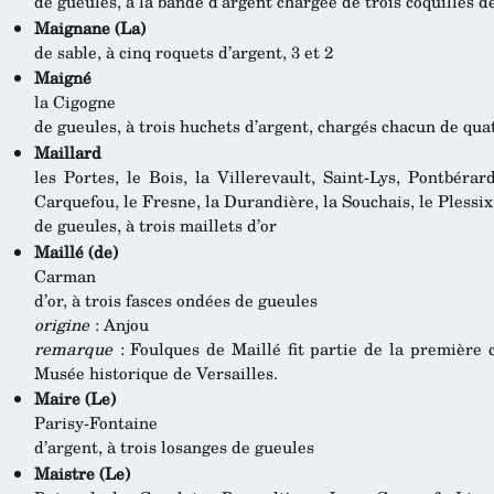
de gueules, à la bande d’argent chargée de trois coquilles d
Maignane (La)
de sable, à cinq roquets d’argent, 3 et 2
Maigné
la Cigogne
de gueules, à trois huchets d’argent, chargés chacun de qu
Maillard
les Portes, le Bois, la Villerevault, Saint-Lys, Pontbérard
Carquefou, le Fresne, la Durandière, la Souchais, le Plessix,
de gueules, à trois maillets d’or
Maillé (de)
Carman
d’or, à trois fasces ondées de gueules
origine
: Anjou
remarque
: Foulques de Maillé fit partie de la première 
Musée historique de Versailles.
Maire (Le)
Parisy-Fontaine
d’argent, à trois losanges de gueules
Maistre (Le)