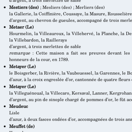
d’argent, à trois merlettes de sable
Mestiers (des)
; Mesliers (des) ; Merliers (des)
la Gallerie, la Coiffinière, Coussaye, la Masure, Rousselière
d’argent, au chevron de gueules, accompagné de trois merle
Metaer (Le)
Hourmelin, la Villeauroux, la Villehervé, la Planche, la De
la Villebardon, la Raillerays
d’argent, à trois merlettes de sable
remarque
: Cette maison a fait ses preuves devant les 
honneurs de la cour, en 1789.
Metayer (Le)
le Boisgerber, la Rivière, la Vaubouessel, la Garennes, le B
d’azur, à la croix engreslée d’or, cantonnée de quatre fleurs 
Metayer (Le)
la Villeguénoual, la Villecaro, Kersaval, Lanner, Kergroha
d’argent, au pin de sinople chargé de pommes d’or, le fût a
Meudeuc
Lisle
d’azur, à deux fasces ondées d’or, accompagnées de trois a
Meuffet (de)