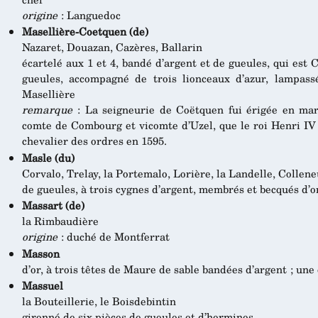
origine
: Languedoc
Masellière-Coetquen (de)
Nazaret, Douazan, Cazères, Ballarin
écartelé aux 1 et 4, bandé d’argent et de gueules, qui est 
gueules, accompagné de trois lionceaux d’azur, lampass
Masellière
remarque
: La seigneurie de Coëtquen fui érigée en mar
comte de Combourg et vicomte d’Uzel, que le roi Henri IV 
chevalier des ordres en 1595.
Masle (du)
Corvalo, Trelay, la Portemalo, Lorière, la Landelle, Colleneu
de gueules, à trois cygnes d’argent, membrés et becqués d’o
Massart (de)
la Rimbaudière
origine
: duché de Montferrat
Masson
d’or, à trois têtes de Maure de sable bandées d’argent ; une
Massuel
la Bouteillerie, le Boisdebintin
gironné de six pièces de gueules et d’hermines