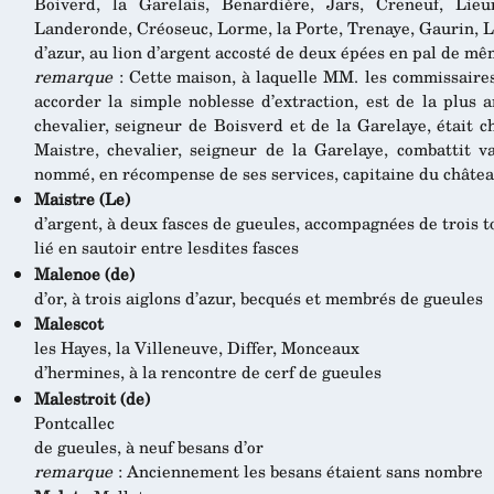
Boiverd, la Garelais, Benardière, Jars, Creneuf, Lieu
Landeronde, Créoseuc, Lorme, la Porte, Trenaye, Gaurin, Li
d’azur, au lion d’argent accosté de deux épées en pal de mêm
remarque
: Cette maison, à laquelle MM. les commissaires
accorder la simple noblesse d’extraction, est de la plus 
chevalier, seigneur de Boisverd et de la Garelaye, était 
Maistre, chevalier, seigneur de la Garelaye, combattit va
nommé, en récompense de ses services, capitaine du châtea
Maistre (Le)
d’argent, à deux fasces de gueules, accompagnées de trois t
lié en sautoir entre lesdites fasces
Malenoe (de)
d’or, à trois aiglons d’azur, becqués et membrés de gueules
Malescot
les Hayes, la Villeneuve, Differ, Monceaux
d’hermines, à la rencontre de cerf de gueules
Malestroit (de)
Pontcallec
de gueules, à neuf besans d’or
remarque
: Anciennement les besans étaient sans nombre