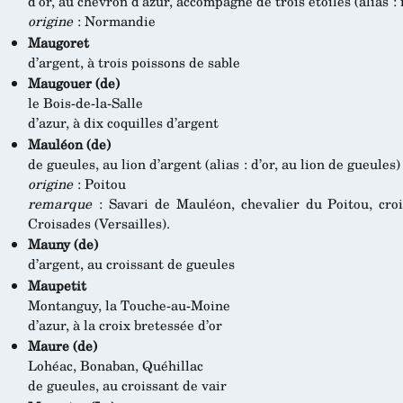
d’or, au chevron d’azur, accompagné de trois étoiles (alias :
origine
: Normandie
Maugoret
d’argent, à trois poissons de sable
Maugouer (de)
le Bois-de-la-Salle
d’azur, à dix coquilles d’argent
Mauléon (de)
de gueules, au lion d’argent (alias : d’or, au lion de gueules)
origine
: Poitou
remarque
: Savari de Mauléon, chevalier du Poitou, croi
Croisades (Versailles).
Mauny (de)
d’argent, au croissant de gueules
Maupetit
Montanguy, la Touche-au-Moine
d’azur, à la croix bretessée d’or
Maure (de)
Lohéac, Bonaban, Quéhillac
de gueules, au croissant de vair