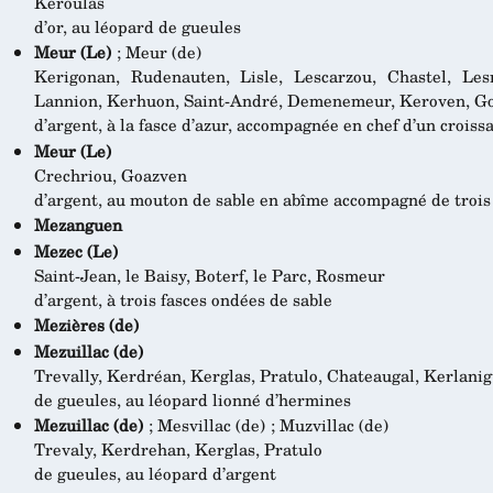
Keroulas
d’or, au léopard de gueules
Meur (Le)
; Meur (de)
Kerigonan, Rudenauten, Lisle, Lescarzou, Chastel, Les
Lannion, Kerhuon, Saint-André, Demenemeur, Keroven, Go
d’argent, à la fasce d’azur, accompagnée en chef d’un croiss
Meur (Le)
Crechriou, Goazven
d’argent, au mouton de sable en abîme accompagné de trois 
Mezanguen
Mezec (Le)
Saint-Jean, le Baisy, Boterf, le Parc, Rosmeur
d’argent, à trois fasces ondées de sable
Mezières (de)
Mezuillac (de)
Trevally, Kerdréan, Kerglas, Pratulo, Chateaugal, Kerlani
de gueules, au léopard lionné d’hermines
Mezuillac (de)
; Mesvillac (de) ; Muzvillac (de)
Trevaly, Kerdrehan, Kerglas, Pratulo
de gueules, au léopard d’argent