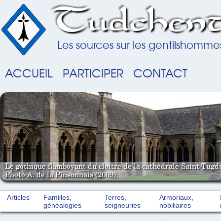
Tudchent
Les sources sur les gentilshomme
ACCUEIL
PARTICIPER
CONTACT
Le gothique flamboyant du cloître de la cathédrale Saint-Tugd
Photo A. de la Pinsonnais (2009).
Articles
Familles,
Terres,
Armoriaux,
généalogies
seigneuries
nobiliaires