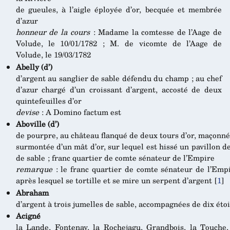
de gueules, à l’aigle éployée d’or, becquée et membrée
d’azur
honneur de la cours
: Madame la comtesse de l’Aage de
Volude, le 10/01/1782 ; M. de vicomte de l’Aage de
Volude, le 19/03/1782
Abelly (d’)
d’argent au sanglier de sable défendu du champ ; au chef
d’azur chargé d’un croissant d’argent, accosté de deux
quintefeuilles d’or
devise
: A Domino factum est
Aboville (d’)
de pourpre, au château flanqué de deux tours d’or, maçonnée
surmontée d’un mât d’or, sur lequel est hissé un pavillon de
de sable ; franc quartier de comte sénateur de l’Empire
remarque
: le franc quartier de comte sénateur de l’Empir
après lesquel se tortille et se mire un serpent d’argent
[
1
]
Abraham
d’argent à trois jumelles de sable, accompagnées de dix étoil
Acigné
la Lande, Fontenay, la Rochejagu, Grandbois, la Touche, 