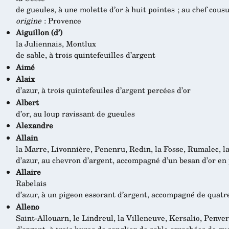
de gueules, à une molette d’or à huit pointes ; au chef cousu
origine
: Provence
Aiguillon (d’)
la Juliennais, Montlux
de sable, à trois quintefeuilles d’argent
Aimé
Alaix
d’azur, à trois quintefeuiles d’argent percées d’or
Albert
d’or, au loup ravissant de gueules
Alexandre
Allain
la Marre, Livonnière, Penenru, Redin, la Fosse, Rumalec, l
d’azur, au chevron d’argent, accompagné d’un besan d’or en
Allaire
Rabelais
d’azur, à un pigeon essorant d’argent, accompagné de quatr
Alleno
Saint-Allouarn, le Lindreul, la Villeneuve, Kersalio, Penve
d’argent, à trois hures de sanglier de sable arrachées de gu