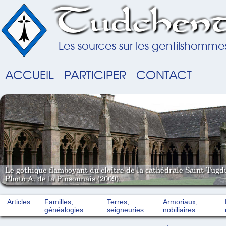
Tudchent
Les sources sur les gentilshomme
ACCUEIL
PARTICIPER
CONTACT
Le gothique flamboyant du cloître de la cathédrale Saint-Tugd
Photo A. de la Pinsonnais (2009).
Articles
Familles,
Terres,
Armoriaux,
généalogies
seigneuries
nobiliaires