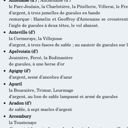
Antenaise (d’)
; Anthénaise (d’)
le Parc-Joulain, la Charlotière, la Pitellerie, Villerai, le Fr
d’argent, à trois jumelles de gueules en bande
remarque
: Hamelin et Geoffroy d’Antenaise se croisèrent 
l’aigle de gueules à deux têtes, le vol abaissé.
Anteville (d’)
la Cormoraye, la Villejosse
d’argent, à trois fasces de sable ; au sautoir de gueules sur 
Apelvoisin (d’)
Jouinière, Fercé, la Bodinasière
de gueules, à une herse d’or
Apigny (d’)
d’argent, semé d’ancolies d’azur
Apuril
la Bouexière, Trimur, Lourmage
d’argent, au lion de sable lampassé et armé de gueules
Aradon (d’)
de sable, à sept macles d’argent
Arcembury
la Toustenaye