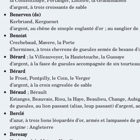
la Contentinaye, Portanger, Listoire, la Grandmaison
d’argent, à trois croissants de sable
Benerven (de)
Kerbriand, Kerguenet
d’argent, au chêne de sinople englanté d’or ; au sanglier de
Benoist
Crechebaud, Mavere, la Porte
d’hermines, à trois chevrons de gueules semés de besans d’
Bérard
; la Villeauvoyer, la Hautetouche, la Gussaye
d’argent, à la fasce de gueules accompagnée de six tourteaux
Bérard
le Frost, Pontpilly, le Coin, le Verger
d’argent, à la croix engreslée de sable
Béraud
; Bérault
Estanges, Beauvais, Riou, la Haye, Beaulieu, Change, Aubi
de gueules, au lion passant (alias, loup passant) d’argent,
Berclé
d’azur, à trois lions léopardés d’or, armés et lampassés de 
origine
: Angleterre
Berezay