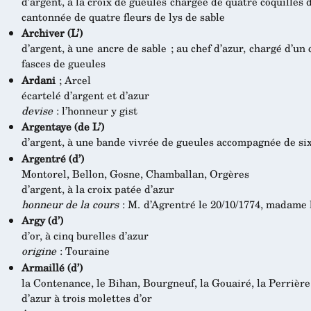
d’argent, à la croix de gueules chargée de quatre coquilles 
cantonnée de quatre fleurs de lys de sable
Archiver (L’)
d’argent, à une ancre de sable ; au chef d’azur, chargé d’un
fasces de gueules
Ardani
; Arcel
écartelé d’argent et d’azur
devise
: l’honneur y gist
Argentaye (de L’)
d’argent, à une bande vivrée de gueules accompagnée de si
Argentré (d’)
Montorel, Bellon, Gosne, Chamballan, Orgères
d’argent, à la croix patée d’azur
honneur de la cours
: M. d’Agrentré le 20/10/1774, madame 
Argy (d’)
d’or, à cinq burelles d’azur
origine
: Touraine
Armaillé (d’)
la Contenance, le Bihan, Bourgneuf, la Gouairé, la Perrière
d’azur à trois molettes d’or