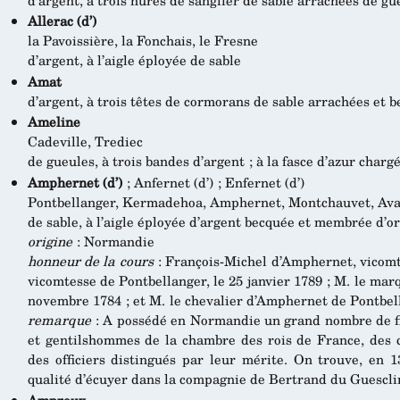
Allerac (d’)
la Pavoissière, la Fonchais, le Fresne
d’argent, à l’aigle éployée de sable
Amat
d’argent, à trois têtes de cormorans de sable arrachées et 
Ameline
Cadeville, Trediec
de gueules, à trois bandes d’argent ; à la fasce d’azur chargé
Amphernet (d’)
; Anfernet (d’) ; Enfernet (d’)
Pontbellanger, Kermadehoa, Amphernet, Montchauvet, Avau
de sable, à l’aigle éployée d’argent becquée et membrée d’or
origine
: Normandie
honneur de la cours
: François-Michel d’Amphernet, vicomt
vicomtesse de Pontbellanger, le 25 janvier 1789 ; M. le mar
novembre 1784 ; et M. le chevalier d’Amphernet de Pontbel
remarque
: A possédé en Normandie un grand nombre de fi
et gentilshommes de la chambre des rois de France, des c
des officiers distingués par leur mérite. On trouve, en 
qualité d’écuyer dans la compagnie de Bertrand du Guescli
Amproux