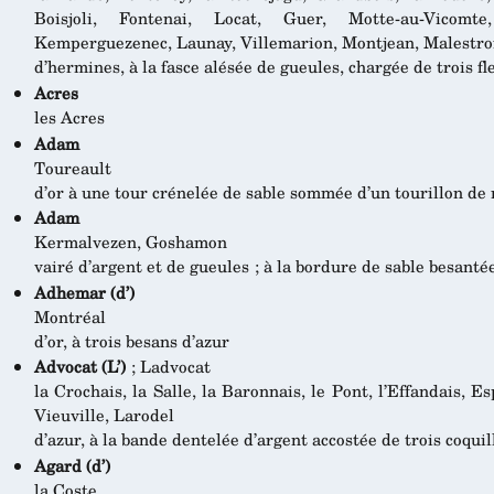
Boisjoli, Fontenai, Locat, Guer, Motte-au-Vicomt
Kemperguezenec, Launay, Villemarion, Montjean, Malestro
d’hermines, à la fasce alésée de gueules, chargée de trois fle
Acres
les Acres
Adam
Toureault
d’or à une tour crénelée de sable sommée d’un tourillon d
Adam
Kermalvezen, Goshamon
vairé d’argent et de gueules ; à la bordure de sable besanté
Adhemar (d’)
Montréal
d’or, à trois besans d’azur
Advocat (L’)
; Ladvocat
la Crochais, la Salle, la Baronnais, le Pont, l’Effandais, E
Vieuville, Larodel
d’azur, à la bande dentelée d’argent accostée de trois coquil
Agard (d’)
la Coste