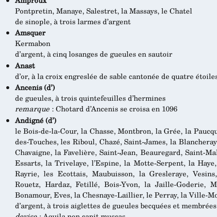
Pontpretin, Manaye, Salestret, la Massays, le Chatel
de sinople, à trois larmes d’argent
Amsquer
Kermabon
d’argent, à cinq losanges de gueules en sautoir
Anast
d’or, à la croix engreslée de sable cantonée de quatre étoi
Ancenis (d’)
de gueules, à trois quintefeuilles d’hermines
remarque
: Chotard d’Ancenis se croisa en 1096
Andigné (d’)
le Bois-de-la-Cour, la Chasse, Montbron, la Grée, la Paucq
des-Touches, les Riboul, Chazé, Saint-James, la Blancheray
Chavaigne, la Favelière, Saint-Jean, Beauregard, Saint-Ma
Essarts, la Trivelaye, l’Espine, la Motte-Serpent, la Haye,
Rayrie, les Ecottais, Maubuisson, la Gresleraye, Vesins
Rouetz, Hardaz, Fetillé, Bois-Yvon, la Jaille-Goderie, Ma
Bonamour, Eves, la Chesnaye-Laillier, le Perray, la Ville-
d’argent, à trois aiglettes de gueules becquées et membrées
devise
: Aquila non capit muscas