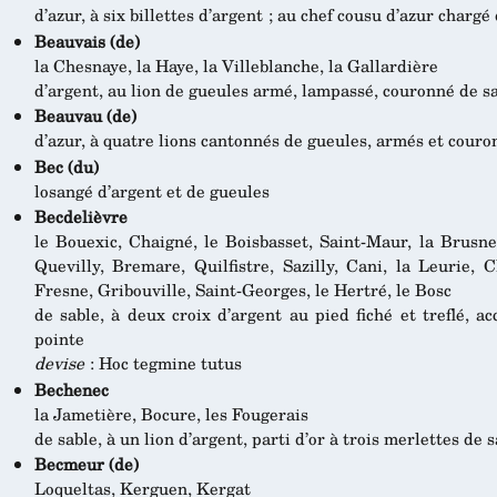
d’azur, à six billettes d’argent ; au chef cousu d’azur chargé
Beauvais (de)
la Chesnaye, la Haye, la Villeblanche, la Gallardière
d’argent, au lion de gueules armé, lampassé, couronné de s
Beauvau (de)
d’azur, à quatre lions cantonnés de gueules, armés et couron
Bec (du)
losangé d’argent et de gueules
Becdelièvre
le Bouexic, Chaigné, le Boisbasset, Saint-Maur, la Brusne
Quevilly, Bremare, Quilfistre, Sazilly, Cani, la Leurie, 
Fresne, Gribouville, Saint-Georges, le Hertré, le Bosc
de sable, à deux croix d’argent au pied fiché et treflé,
pointe
devise
: Hoc tegmine tutus
Bechenec
la Jametière, Bocure, les Fougerais
de sable, à un lion d’argent, parti d’or à trois merlettes de s
Becmeur (de)
Loqueltas, Kerguen, Kergat