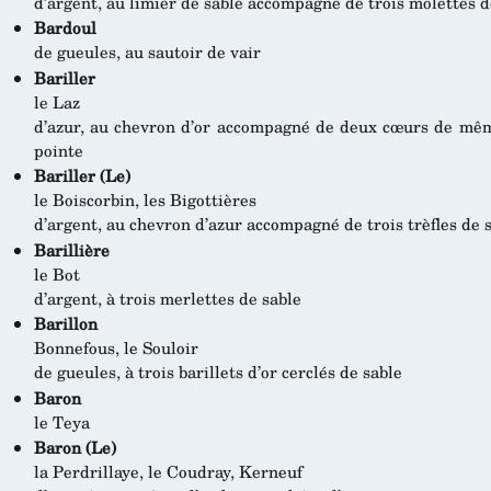
d’argent, au limier de sable accompagné de trois molettes d
Bardoul
de gueules, au sautoir de vair
Bariller
le Laz
d’azur, au chevron d’or accompagné de deux cœurs de même
pointe
Bariller (Le)
le Boiscorbin, les Bigottières
d’argent, au chevron d’azur accompagné de trois trèfles de 
Barillière
le Bot
d’argent, à trois merlettes de sable
Barillon
Bonnefous, le Souloir
de gueules, à trois barillets d’or cerclés de sable
Baron
le Teya
Baron (Le)
la Perdrillaye, le Coudray, Kerneuf