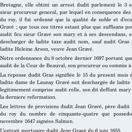
Bretagne, elle obtint un arrest dudit parlement le 3 o
sieur procureur general, par lequel en consequence des 
du roy, il fut ordonné que la qualité de noble et d’ec
Gravé ; que tous ces titres estant plus que suffisans pou
audit feu sieur Gravé son mary et à ses descendans, ell
descharger de ladite taxe audit nom, sauf audit Gras à
ladite Heleine Arson, veuve Jean Gravé.
Notre ordonnance du 8 octobre dernier 1697 portant qu
audit de la Cour de Beauval, son procureur ou commis à
La reponse dudit Gras signifiée le 15 du present mois d
ladite dame de Launay Gravé soit deschargée de ladite t
legitimement comprise audit rolle, son dit deffunt mary
la derniere reformation.
Les lettres de provisions dudit Jean Gravé, père dudit 
du roy du nombre de cinquante-quatre que possedo
novembre 1647 signées Salmon.
L’extrait mortuaire dudit Jean Gravé du 6 juin 1655.