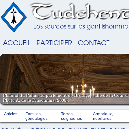
Tudchent
Les sources sur les gentilshomme
ACCUEIL
PARTICIPER
CONTACT
Plafond du Palais du parlement de Bretage, salle de la Cour d'
Photo A. de la Pinsonnais (2008).
Articles
Familles,
Terres,
Armoriaux,
généalogies
seigneuries
nobiliaires