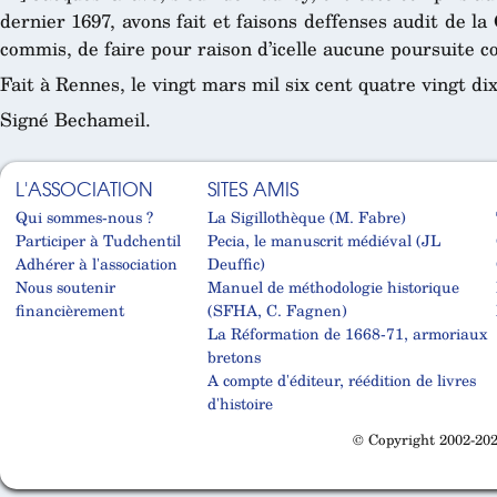
dernier 1697, avons fait et faisons deffenses audit de l
commis, de faire pour raison d’icelle aucune poursuite c
Fait à Rennes, le vingt mars mil six cent quatre vingt dix
Signé Bechameil.
L'ASSOCIATION
SITES AMIS
Qui sommes-nous ?
La Sigillothèque (M. Fabre)
Participer à Tudchentil
Pecia, le manuscrit médiéval (JL
Adhérer à l'association
Deuffic)
Nous soutenir
Manuel de méthodologie historique
financièrement
(SFHA, C. Fagnen)
La Réformation de 1668-71, armoriaux
bretons
A compte d'éditeur, réédition de livres
d'histoire
© Copyright 2002-202
Cabinet d'orthodonthie à Nantes
Cabinet d'orthodonthie à Nantes