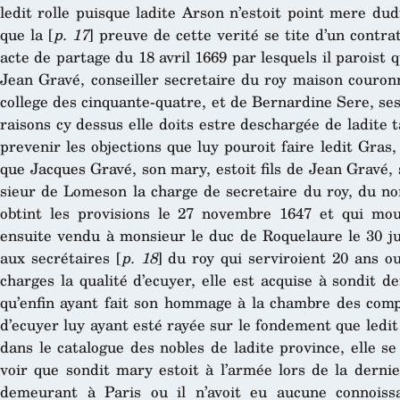
ledit rolle puisque ladite Arson n’estoit point mere du
que la [
p. 17
] preuve de cette verité se tite d’un contra
acte de partage du 18 avril 1669 par lesquels il paroist q
Jean Gravé, conseiller secretaire du roy maison couron
college des cinquante-quatre, et de Bernardine Sere, se
raisons cy dessus elle doits estre deschargée de ladite 
prevenir les objections que luy pouroit faire ledit Gras, 
que Jacques Gravé, son mary, estoit fils de Jean Gravé, 
sieur de Lomeson la charge de secretaire du roy, du no
obtint les provisions le 27 novembre 1647 et qui mour
ensuite vendu à monsieur le duc de Roquelaure le 30 jui
aux secrétaires [
p. 18
] du roy qui serviroient 20 ans o
charges la qualité d’ecuyer, elle est acquise à sondit 
qu’enfin ayant fait son hommage à la chambre des compt
d’ecuyer luy ayant esté rayée sur le fondement que ledi
dans le catalogue des nobles de ladite province, elle s
voir que sondit mary estoit à l’armée lors de la dernie
demeurant à Paris ou il n’avoit eu aucune connoiss