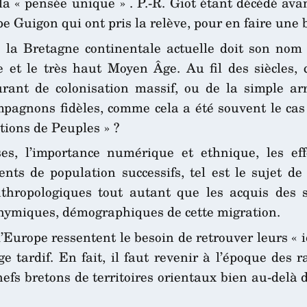
a « pensée unique » . P.-R. Giot étant décédé avan
Guigon qui ont pris la relève, pour en faire une b
 la Bretagne continentale actuelle doit son nom 
e et le très haut Moyen Âge. Au fil des siècles
rant de colonisation massif, ou de la simple arr
pagnons fidèles, comme cela a été souvent le cas
tions de Peuples » ?
ses, l’importance numérique et ethnique, les eff
ts de population successifs, tel est le sujet de
thropologiques tout autant que les acquis des s
onymiques, démographiques de cette migration.
’Europe ressentent le besoin de retrouver leurs « 
tardif. En fait, il faut revenir à l’époque des 
efs bretons de territoires orientaux bien au-delà de