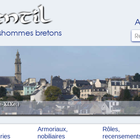
ntil
A
ilshommes bretons
e-XIXe.)
Armoriaux,
Rôles,
ries
nobiliaires
recensement