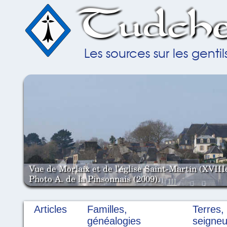
Tudche
Les sources sur les gent
Vue de Morlaix et de l'église Saint-Martin (XVIII
Photo A. de la Pinsonnais (2009).
Articles
Familles,
Terres,
généalogies
seigneu