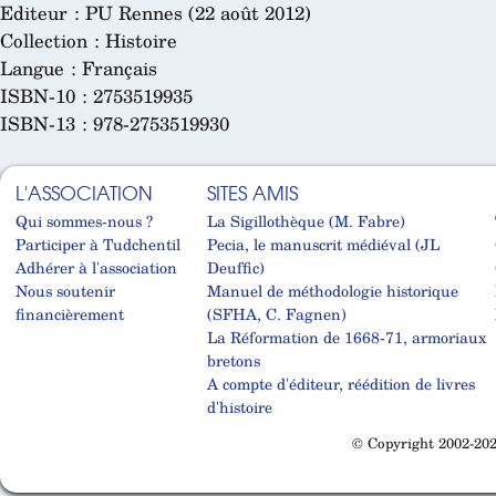
Editeur : PU Rennes (22 août 2012)
Collection : Histoire
Langue : Français
ISBN-10 : 2753519935
ISBN-13 : 978-2753519930
L'ASSOCIATION
SITES AMIS
Qui sommes-nous ?
La Sigillothèque (M. Fabre)
Participer à Tudchentil
Pecia, le manuscrit médiéval (JL
Adhérer à l'association
Deuffic)
Nous soutenir
Manuel de méthodologie historique
financièrement
(SFHA, C. Fagnen)
La Réformation de 1668-71, armoriaux
bretons
A compte d'éditeur, réédition de livres
d'histoire
© Copyright 2002-202
Cabinet d'orthodonthie à Nantes
Cabinet d'orthodonthie à Nantes