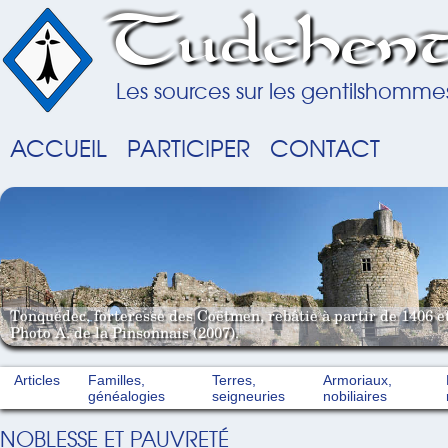
Tudchent
Les sources sur les gentilshomme
ACCUEIL
PARTICIPER
CONTACT
Tonquédec, forteresse des Coëtmen, rebâtie à partir de 1406 e
Photo A. de la Pinsonnais (2007).
Articles
Familles,
Terres,
Armoriaux,
généalogies
seigneuries
nobiliaires
NOBLESSE ET PAUVRETÉ