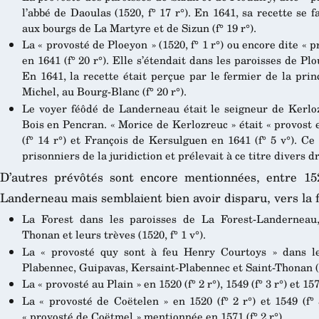
l’abbé de Daoulas (1520, f° 17 r°). En 1641, sa recette se 
aux bourgs de La Martyre et de Sizun (f° 19 r°).
La « provosté de Ploeyon » (1520, f° 1 r°) ou encore dite « 
en 1641 (f° 20 r°). Elle s’étendait dans les paroisses de Pl
En 1641, la recette était perçue par le fermier de la pri
Michel, au Bourg-Blanc (f° 20 r°).
Le voyer féôdé de Landerneau était le seigneur de Kerl
Bois en Pencran. « Morice de Kerlozreuc » était « provost e
(f° 14 r°) et François de Kersulguen en 1641 (f° 5 v°). C
prisonniers de la juridiction et prélevait à ce titre divers d
D’autres prévôtés sont encore mentionnées, entre 152
Landerneau mais semblaient bien avoir disparu, vers la 
La Forest dans les paroisses de La Forest-Landerneau,
Thonan et leurs trèves (1520, f° 1 v°).
La « provosté quy sont à feu Henry Courtoys » dans le
Plabennec, Guipavas, Kersaint-Plabennec et Saint-Thonan (15
La « provosté au Plain » en 1520 (f° 2 r°), 1549 (f° 3 r°) et 1571
La « provosté de Coëtelen » en 1520 (f° 2 r°) et 1549 (f°
« provosté de Coëtmel » mentionnée en 1571 (f° 2 r°).