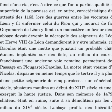
fond d’une ria, c’est-à-dire ce que l’on a parfois qualifié 
superficie de la paroisse est, en outre, caractéristique d
attesté dès 1163, lors des guerres entre les vicomtes 
Léon y fit enfermer celui du Faou qui y mourut de fa
Guyomarch de Léon y fonda un monastère en faveur des 
abbaye devait devenir la nécropole des seigneurs de Lé
et Hervé VIII de Léon demandèrent à y être inhumés, c
Daoulas était une motte que jouxtait un probable châ
étaient implantés sur des îlots, au milieu du cour
franchissait une ancienne voie romaine permettant de
Passage en Plougastel-Daoulas. La motte était voisine d’
Nicolas, disparue en même temps que le tertre il y a plus
d’une petite seigneurie de cinq paroisses : un sénéchal
e
siècle, plusieurs moulins au début du XIII
siècle et une
exerçait la haute justice. Dans son mémoire de 147
château était en ruine, suite à sa démolition par les 
e
milieu du XIV
siècle. L’abbaye profita des libérali