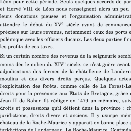
Léon pour cette période. Seuls quelques accords de par
et Hervé VIII de Léon nous renseignent alors un peu s
leurs donations pieuses et l’organisation administra
e
attendre le début du XV
siècle avant de commencer
précises sur leurs revenus, notamment ceux des ports e
polémique avec les officiers ducaux. Les deux parties fin
les profits de ces taxes.
Si un certain nombre des revenus de la seigneurie sembl
e
moins dès le milieu du XIV
siècle, ce n’est guère avant
adjudications des fermes de la châtellenie de Lander
moulins et des divers droits perçus. Quelques act
l’exploitation des forêts, comme celle de La Forest-L
droits pour la préséance aux Etats de Bretagne, grâce
Jean II de Rohan fit rédiger en 1479 un mémoire, suiv
droits et possessions qu’il détient dans la province : c
juridictions, droits divers et anciens. Il y usurpe mê
château de la Roche-Maurice y apparaît en bonne place a
juridictions de Landerneau, La Roche-Maurice, Coatméal