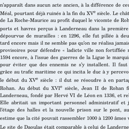
n’apparaît dans aucun acte ancien, à la différence de c
e
Méal, pourtant déjà ruinés à la fin du XV
siècle. Le châ
de La Roche-Maurice au profit duquel le vicomte de Roh
ports et havres perçus à Landerneau dans la premièr
dépourvue de murailles : en 1296, elle fut pillée à deu
tard encore mais il ne semble pas qu’on ne réalisa jama
provisoires pour défendre « ladicte ville non fortiffiée
1594 encore, à l’issue des guerres de la Ligue le marqu
pour éviter que des ennemis ne s’y installent. Il faut
grâce au trafic maritime ce qui incita le duc à y percevo
e
le début du XV
siècle : il dut se résoudre à en parta
e
Rohan. Au début du XVI
siècle, Jean II de Rohan fit
Landerneau, fondé par Hervé VI de Léon en 1336, et rebâ
Elle abritait un important personnel administratif et ju
l’étage des halles et la nouvelle prison sur le pont, 
estime que la cité pouvait rassembler 1000 à 1200 âmes v
Le site de Daoulas était comparable à celui de Landerne