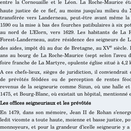
entre la Cornouaille et le Léon. La Roche-Maurice ét
haute justice de ce fief, au moins jusqu’au milieu du
transférée vers Landerneau, peut-être avant même la 
1590 ou la mise à bas des fourches patibulaires à six pot
au nord de L’Elorn, vers 1629. Les habitants de La
Forest-Landerneau, autre résidence des seigneurs de 
e
des aides, impôt dû au duc de Bretagne, au XV
siècle. 
ans au bourg de La Roche-Maurice (sept selon l’aveu d
foire franche de La Martyre, opulente église situé à 4,2 
A ces chefs-lieux, sièges de juridiction, il conviendrait
de prévôtés féôdées ou de perception de rentes féod
revenus de la seigneurie comme Sizun, où une halle et 
1475, et Bourg-Blanc, où existait un hôpital, mentionné 
Les offices seigneuriaux et les prévôtés
En 1479, dans son mémoire, Jean II de Rohan s’enorguei
ledit vicomte a toute haute, moienne et basse justice, pou
monnoyeurs, et pour la grandeur d’icelle seigneurie y a c