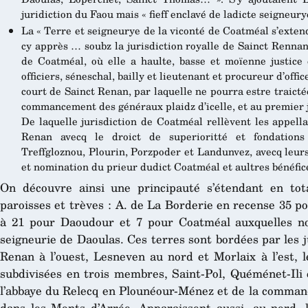
juridiction du Faou mais « fieff enclavé de ladicte seigneur
La « Terre et seigneurye de la viconté de Coatméal s’extenda
cy apprès … soubz la jurisdiction royalle de Sainct Rennan 
de Coatméal, où elle a haulte, basse et moïenne justic
officiers, séneschal, bailly et lieutenant et procureur d’offi
court de Sainct Renan, par laquelle ne pourra estre traicté
commancement des généraux plaidz d’icelle, et au premier
De laquelle jurisdiction de Coatméal rellèvent les appella
Renan avecq le droict de superioritté et fondations
Treffgloznou, Plourin, Porzpoder et Landunvez, avecq leur
et nomination du prieur dudict Coatméal et aultres bénéfic
On découvre ainsi une principauté s’étendant en tot
paroisses et trèves : A. de La Borderie en recense 35 p
à 21 pour Daoudour et 7 pour Coatméal auxquelles nou
seigneurie de Daoulas. Ces terres sont bordées par les ju
Renan à l’ouest, Lesneven au nord et Morlaix à l’est, l
subdivisées en trois membres, Saint-Pol, Quéménet-Ili 
l’abbaye du Relecq en Plounéour-Ménez et de la commande
dans les Monts d’Arrée. Apparaissent aussi, au nord, 