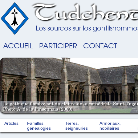
Tudchent
Les sources sur les gentilshomme
ACCUEIL
PARTICIPER
CONTACT
Le gothique flamboyant du cloître de la cathédrale Saint-Tugd
Photo A. de la Pinsonnais (2009).
Articles
Familles,
Terres,
Armoriaux,
généalogies
seigneuries
nobiliaires