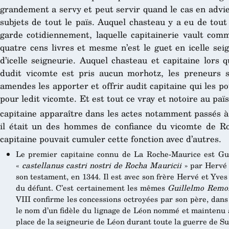
grandement a servy et peut servir quand le cas en advie
subjets de tout le païs. Auquel chasteau y a eu de tout
garde cotidiennement, laquelle capitainerie vault comm
quatre cens livres et mesme n’est le guet en icelle sei
d’icelle seigneurie. Auquel chasteau et capitaine lors 
dudit vicomte est pris aucun morhotz, les preneurs s
amendes les apporter et offrir audit capitaine qui les po
pour ledit vicomte. Et est tout ce vray et notoire au païs
capitaine apparaître dans les actes notamment passés à
il était un des hommes de confiance du vicomte de Roh
capitaine pouvait cumuler cette fonction avec d’autres.
Le premier capitaine connu de La Roche-Maurice est G
«
castellanus castri nostri de Rocha Mauricii
» par Hervé d
son testament, en 1344. Il est avec son frère Hervé et Yv
du défunt. C’est certainement les mêmes
Guillelmo Remo
VIII confirme les concessions octroyées par son père, dans
le nom d’un fidèle du lignage de Léon nommé et maintenu à
place de la seigneurie de Léon durant toute la guerre de S