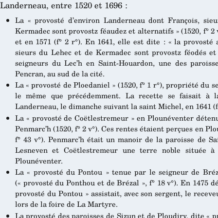
Landerneau, entre 1520 et 1696 :
La « provosté d’environ Landerneau dont François, sie
Kermadec sont provostz féaudez et alternatifs » (1520, f° 2 v
et en 1571 (f° 2 r°). En 1641, elle est dite : « la provost
sieurs du Lehec et de Kermadec sont provostz féodés et alt
seigneurs du Lec’h en Saint-Houardon, une des parois
Pencran, au sud de la cité.
La « provosté de Ploedaniel » (1520, f° 1 r°), propriété du 
le même que précédemment. La recette se faisait à l
Landerneau, le dimanche suivant la saint Michel, en 1641 (f°
La « provosté de Coëtlestremeur » en Plounéventer détenu
Penmarc’h (1520, f° 2 v°). Ces rentes étaient perçues en Pl
f° 43 v°). Penmarc’h était un manoir de la paroisse de Sa
Lesneven et Coëtlestremeur une terre noble située à
Plounéventer.
La « provosté du Pontou » tenue par le seigneur de Bréza
(« provosté du Ponthou et de Brézal », f° 18 v°). En 1475 d
provosté du Pontou » assistait, avec son sergent, le receve
lors de la foire de La Martyre.
La provosté des paroisses de Sizun et de Ploudiry, dite « 