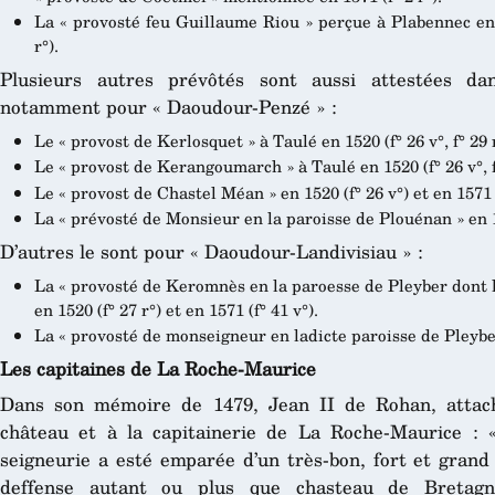
La « provosté feu Guillaume Riou » perçue à Plabennec en 152
r°).
Plusieurs autres prévôtés sont aussi attestées da
notamment pour « Daoudour-Penzé » :
Le « provost de Kerlosquet » à Taulé en 1520 (f° 26 v°, f° 29 r°
Le « provost de Kerangoumarch » à Taulé en 1520 (f° 26 v°, f° 
Le « provost de Chastel Méan » en 1520 (f° 26 v°) et en 1571 (
La « prévosté de Monsieur en la paroisse de Plouénan » en 15
D’autres le sont pour « Daoudour-Landivisiau » :
La « provosté de Keromnès en la paroesse de Pleyber dont 
en 1520 (f° 27 r°) et en 1571 (f° 41 v°).
La « provosté de monseigneur en ladicte paroisse de Pleyber 
Les capitaines de La Roche-Maurice
Dans son mémoire de 1479, Jean II de Rohan, attach
château et à la capitainerie de La Roche-Maurice : «
seigneurie a esté emparée d’un très-bon, fort et grand
deffense autant ou plus que chasteau de Bretag