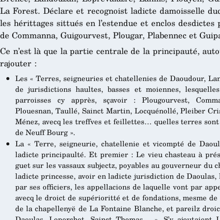
La Forest. Déclare et recognoist ladicte damoisselle duc
les hérittages sittués en l’estendue et enclos desdictes 
de Commanna, Guigourvest, Plougar, Plabennec et Guip
Ce n’est là que la partie centrale de la principauté, aut
rajouter :
Les « Terres, seigneuries et chatellenies de Daoudour, Lan
de jurisdictions haultes, basses et moiennes, lesquelle
parroisses cy apprès, sçavoir : Plougourvest, Comma
Plouesnan, Taullé, Sainct Martin, Locquénollé, Pleiber Cr
Ménez, avecq les treffves et feillettes… quelles terres so
de Neuff Bourg ».
La « Terre, seigneurie, chatellenie et vicompté de Daou
ladicte principaulté. Et premier : Le vieu chasteau à pré
guet sur les vassaux subjectz, poyables au gouverneur du 
ladicte princesse, avoir en ladicte jurisdiction de Daoulas,
par ses officiers, les appellacions de laquelle vont par ap
avecq le droict de supérioritté et de fondations, mesme de 
de la chapellenyë de La Fontaine Blanche, et pareilz droic
Daoulas, Loperchet, Sainct Thomas… ». S’y ajoutaient L