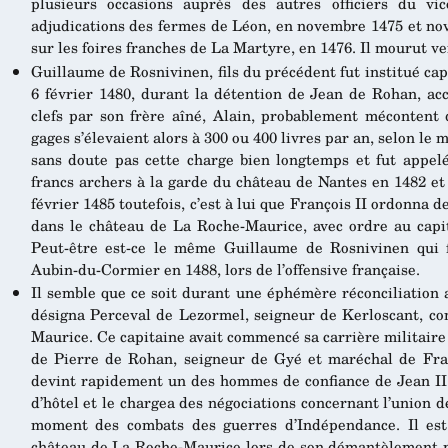
plusieurs occasions auprès des autres officiers du 
adjudications des fermes de Léon, en novembre 1475 et no
sur les foires franches de La Martyre, en 1476. Il mourut ver
Guillaume de Rosnivinen, fils du précédent fut institué cap
6 février 1480, durant la détention de Jean de Rohan, acc
clefs par son frère aîné, Alain, probablement mécontent d
gages s’élevaient alors à 300 ou 400 livres par an, selon le
sans doute pas cette charge bien longtemps et fut appelé
francs archers à la garde du château de Nantes en 1482 et
février 1485 toutefois, c’est à lui que François II ordonna
dans le château de La Roche-Maurice, avec ordre au capita
Peut-être est-ce le même Guillaume de Rosnivinen qui 
Aubin-du-Cormier en 1488, lors de l’offensive française.
Il semble que ce soit durant une éphémère réconciliation 
désigna Perceval de Lezormel, seigneur de Kerloscant, c
Maurice. Ce capitaine avait commencé sa carrière militai
de Pierre de Rohan, seigneur de Gyé et maréchal de Fran
devint rapidement un des hommes de confiance de Jean I
d’hôtel et le chargea des négociations concernant l’union d
moment des combats des guerres d’Indépendance. Il est 
château de La Roche-Maurice lors de son démantèlement pa