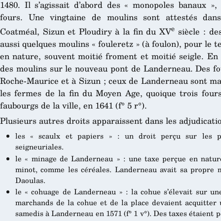
1480. Il s’agissait d’abord des « monopoles banaux », 
fours. Une vingtaine de moulins sont attestés dans
e
Coatméal, Sizun et Ploudiry à la fin du XV
siècle : de
aussi quelques moulins « fouleretz » (à foulon), pour le t
en nature, souvent moitié froment et moitié seigle. En 
des moulins sur le nouveau pont de Landerneau. Des fou
Roche-Maurice et à Sizun ; ceux de Landerneau sont mal
les fermes de la fin du Moyen Age, quoique trois four
faubourgs de la ville, en 1641 (f° 5 r°).
Plusieurs autres droits apparaissent dans les adjudicati
les « scaulx et papiers » : un droit perçu sur les pa
seigneuriales.
le « minage de Landerneau » : une taxe perçue en natur
minot, comme les céréales. Landerneau avait sa propre
Daoulas.
le « cohuage de Landerneau » : la cohue s’élevait sur un
marchands de la cohue et de la place devaient acquitter 
samedis à Landerneau en 1571 (f° 1 v°). Des taxes étaient p