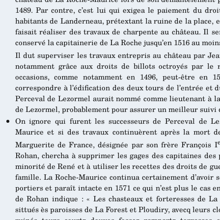
1489. Par contre, c’est lui qui exigea le paiement du droi
habitants de Landerneau, prétextant la ruine de la place,
faisait réaliser des travaux de charpente au château. Il 
conservé la capitainerie de La Roche jusqu’en 1516 au moins,
Il dut superviser les travaux entrepris au château par Je
notamment grâce aux droits de billots octroyés par le 
occasions, comme notamment en 1496, peut-être en 15
correspondre à l’édification des deux tours de l’entrée et 
Perceval de Lezormel aurait nommé comme lieutenant à la 
de Lezormel, probablement pour assurer un meilleur suivi 
On ignore qui furent les successeurs de Perceval de Le
Maurice et si des travaux continuèrent après la mort d
Marguerite de France, désignée par son frère François I
Rohan, chercha à supprimer les gages des capitaines des 
minorité de René et à utiliser les recettes des droits de gu
famille. La Roche-Maurice continua certainement d’avoir se
portiers et paraît intacte en 1571 ce qui n’est plus le cas
de Rohan indique : « Les chasteaux et forteresses de L
sittués ès paroisses de La Forest et Ploudiry, avecq leurs 
ruinés, tours, courtz, douves, fossez, rampartz, terrasses, 