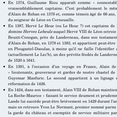
En 1374, Guillaume Riou apparaît comme « connestable
vraisemblablement capitaine. C’est probablement le mê
d’Alain de Rohan en 1378 et, comme témoin âgé de 66 ans, 
du seigneur de Léon en Cornouaille.
En 1387, Hervé Le Heuc (ou Le Houc ?) est capitaine de L
domino Herveo Leheulz
auquel Hervé VIII de Léon octroie 
Beuzit-Conogan, près de Landerneau, dans son testament
d’Alain de Rohan, en 1378 et 1383, et appartient peut-être
en Plougastel-Daoulas, à moins qu’il ne faille l’identifie
(actuellement Le Lec’h), un des prévôts féodés de Landern
de 1520 à 1641.
En 1391, à l’occasion d’un voyage en France, Alain 
« lieutenants, gouverneur et gardes de nostre chastel d
Guyomar Manfuric. Le second appartient à un lignage é
réformation de 1426.
En 1424, dans son testament, Alain VIII de Rohan mainti
La Roche-Maurice « faisant le service deument et prudemme
Lande lui succède peut-être brièvement en 1429 durant l’a
mais on retrouve Yvon Le Normant, premier nommé parmi 
la garde du château et exemptés de service militaire p