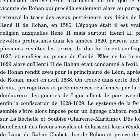
réalisation tardive serait attribuable au fait que le 
vicomte de Rohan qui procéda seulement alors au partag
retrouvé la trace des aveux postérieurs aux décès de 
René II de Rohan, en 1586. L’époque était il est vra
religion auxquelles René II mais surtout Henri II,
révoltés protestants dans les années 1620, prirent une 
plusieurs révoltes les terres du duc lui furent confis
1627, et confiées au prince de Condé. Elles ne lui fure
1629 alors qu’Henri II de Rohan était condamné à l’exil
de Rohan rendit aveu pour la principauté de Léon, après
de Rohan, mort en avril 1638. On trouve dans cette déc
droits, prérogatives et prééminences réaffirmés par la
douloureux des guerres de Ligue allant de pair avec de
enfin la confiscation de 1628-1629. Le système de la f
semble s’être alors imposé pour un lignage d’abord repli
sur La Rochelle et Soubise (Charente-Maritime). Dès lor
bénéficient des faveurs royales et délaissent leurs résid
de Louis de Rohan-Chabot, duc de Rohan et prince de L