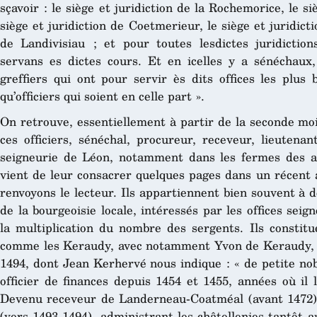
sçavoir : le siège et juridiction de la Rochemorice, le s
siège et juridiction de Coetmerieur, le siège et juridicti
de Landivisiau ; et pour toutes lesdictes juridictio
servans es dictes cours. Et en icelles y a sénéchaux, 
greffiers qui ont pour servir ès dits offices les plus
qu’officiers qui soient en celle part ».
On retrouve, essentiellement à partir de la seconde mo
ces officiers, sénéchal, procureur, receveur, lieutena
seigneurie de Léon, notamment dans les fermes des 
vient de leur consacrer quelques pages dans un récent 
renvoyons le lecteur. Ils appartiennent bien souvent à d
de la bourgeoisie locale, intéressés par les offices se
la multiplication du nombre des sergents. Ils constitu
comme les Keraudy, avec notamment Yvon de Keraudy, 
1494, dont Jean Kerhervé nous indique : « de petite no
officier de finances depuis 1454 et 1455, années où il 
Devenu receveur de Landerneau-Coatméal (avant 1472), i
(vers 1493-1494), administrant les châtellenies tantôt