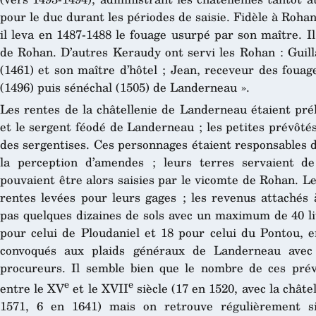
pour le duc durant les périodes de saisie. Fidèle à Roh
il leva en 1487-1488 le fouage usurpé par son maître. Il
de Rohan. D’autres Keraudy ont servi les Rohan : Guil
(1461) et son maître d’hôtel ; Jean, receveur des fouag
(1496) puis sénéchal (1505) de Landerneau ».
Les rentes de la châtellenie de Landerneau étaient pré
et le sergent féodé de Landerneau ; les petites prévôté
des sergentises. Ces personnages étaient responsables d
la perception d’amendes ; leurs terres servaient 
pouvaient être alors saisies par le vicomte de Rohan. L
rentes levées pour leurs gages ; les revenus attachés 
pas quelques dizaines de sols avec un maximum de 40 li
pour celui de Ploudaniel et 18 pour celui du Pontou, e
convoqués aux plaids généraux de Landerneau avec l
procureurs. Il semble bien que le nombre de ces prévô
e
e
entre le XV
et le XVII
siècle (17 en 1520, avec la châte
1571, 6 en 1641) mais on retrouve régulièrement si