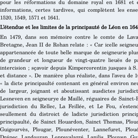
pour les réformations du domaine royal en 1681 et 
informations, certes tardives, qui complètent les en
1520, 1549, 1571 et 1641.
L’étendue et les limites de la principauté de Léon en 16
En 1479, dans son mémoire contre le comte de Lava
Bretagne, Jean II de Rohan relate : « Car icelle seigneu
appartenancée de toute belle marque de seigneurie plus
de grandeur et longueur de vingt-quatre lieuës de p
intercision ; sçavoir depuis Kimpercorentin jusques à S
et distance ». De manière plus réaliste, dans l’aveu de
« la dicte principaulté contenant en général environ ne
de largeur, joignant et aboutissant ausdictes jurisdic
Lesneven en seigneurye de Maillé, réguaires de Sainct-Pa
jurisdiction du Rellec, La Feillée, et Le Fou, s’este
seullement du distroict de ladicte jurisdiction princi
principaulté, de Sainct Houardon, Sainct Thomas, Plou
Guigourvès, Plougar, Plounéventer, Lannefuret, Plou
Drénec, Landouzan, Loprevalazré, Lanilis, Plouyen, Gu