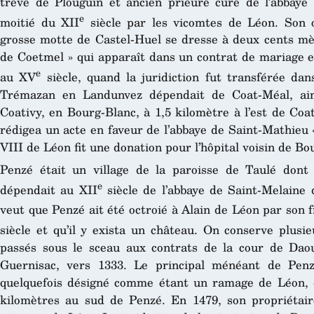
trève de Plouguin et ancien prieuré cure de l’abbaye
e
moitié du XII
siècle par les vicomtes de Léon. Son or
grosse motte de Castel-Huel se dresse à deux cents mètr
de Coetmel » qui apparaît dans un contrat de mariage e
e
au XV
siècle, quand la juridiction fut transférée da
Trémazan en Landunvez dépendait de Coat-Méal, ain
Coativy, en Bourg-Blanc, à 1,5 kilomètre à l’est de Co
rédigea un acte en faveur de l’abbaye de Saint-Mathieu 
VIII de Léon fit une donation pour l’hôpital voisin de B
Penzé était un village de la paroisse de Taulé don
e
dépendait au XII
siècle de l’abbaye de Saint-Melaine 
veut que Penzé ait été octroié à Alain de Léon par son 
siècle et qu’il y exista un château. On conserve plusi
passés sous le sceau aux contrats de la cour de Da
Guernisac, vers 1333. Le principal ménéant de Penz
quelquefois désigné comme étant un ramage de Léon, d
kilomètres au sud de Penzé. En 1479, son propriétair