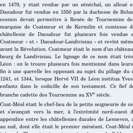
en 1479, y était rendue par un sénéchal, un alloué e
Daoudour fut vendue en 1550 par la duchesse de Roha
cession devait permettre à Renée de Tournemine de 
marquise de Coatmeur et de Kermilin et comtesse d
châtellenie de Daoudour fut plusieurs fois vendue
Coatmeur » et « Daoudour-Landivisiau » et revînt mêm
avant la Révolution. Coatmeur était le nom d’un château
bourg de Landivisiau. Le lignage de ce nom était trè
Léon : on le trouve plusieurs fois mentionné dans leurs
fin à une querelle les opposant au sujet du pillage du
1241, et 1344, lorsque Hervé VII de Léon institua Yv
enfants dans le codicille de son testament. Ce fief 
e
branche cadette des Tournemine au XV
siècle.
Coat-Méal était le chef-lieu de la petite seigneurie de 
et s’avançait vers la mer, à l’extrémité nord-ouest 
appendice entre les châtellenies ducales de Lesneven, 
au sud, dont elle était le premier ménéant. Coat-Méal 