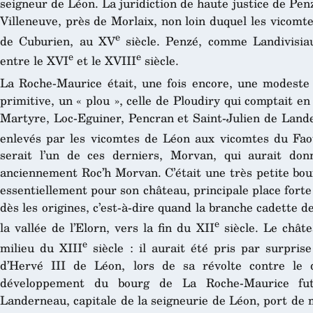
seigneur de Léon. La juridiction de haute justice de Penz
Villeneuve, près de Morlaix, non loin duquel les vicomt
e
de Cuburien, au XV
siècle. Penzé, comme Landivisiau
e
e
entre le XVI
et le XVIII
siècle.
La Roche-Maurice était, une fois encore, une modeste 
primitive, un « plou », celle de Ploudiry qui comptait en
Martyre, Loc-Eguiner, Pencran et Saint-Julien de Lande
enlevés par les vicomtes de Léon aux vicomtes du Fao
serait l’un de ces derniers, Morvan, qui aurait d
anciennement Roc’h Morvan. C’était une très petite bour
essentiellement pour son château, principale place forte
dès les origines, c’est-à-dire quand la branche cadette 
e
la vallée de l’Elorn, vers la fin du XII
siècle. Le châte
e
milieu du XIII
siècle : il aurait été pris par surprise
d’Hervé III de Léon, lors de sa révolte contre le
développement du bourg de La Roche-Maurice fut
Landerneau, capitale de la seigneurie de Léon, port de 