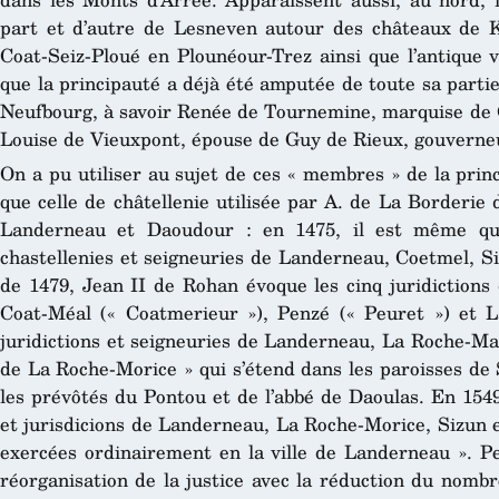
part et d’autre de Lesneven autour des châteaux de K
Coat-Seiz-Ploué en Plounéour-Trez ainsi que l’antique 
que la principauté a déjà été amputée de toute sa partie
Neufbourg, à savoir Renée de Tournemine, marquise de C
Louise de Vieuxpont, épouse de Guy de Rieux, gouverne
On a pu utiliser au sujet de ces « membres » de la princ
que celle de châtellenie utilisée par A. de La Borderie
Landerneau et Daoudour : en 1475, il est même qu
chastellenies et seigneuries de Landerneau, Coetmel, S
de 1479, Jean II de Rohan évoque les cinq juridiction
Coat-Méal (« Coatmerieur »), Penzé (« Peuret ») et L
juridictions et seigneuries de Landerneau, La Roche-Mau
de La Roche-Morice » qui s’étend dans les paroisses de 
les prévôtés du Pontou et de l’abbé de Daoulas. En 1549
et jurisdicions de Landerneau, La Roche-Morice, Sizun e
exercées ordinairement en la ville de Landerneau ». Peu
réorganisation de la justice avec la réduction du nomb