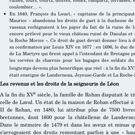
coulombier… ».
En 1640, François du Louet, « capitaine de la principa
Maurice » abandonna les droits de guet à la duchesse de 
vassaux rechignaient à les payer du fait de la ruine de l
encore prélevé pour le vieux château ruiné de Daoulas et
la Roche Morice ». Ce droit de guet devait donner lieu à 
sa confirmation par Louis XIV en 1677 : en 1696, le duc de
de La Martyre qui firent appel à l’intendant de Bretagne pr
les corvées de charrois pour les bagages des soldats du 
longtemps devenu plus honorifique que réel : à la fin du XV
était enseigne de Landerneau, Joyeuse-Garde et La Roche-
Les revenus et les droits de la seigneurie de Léon
e
A la fin du XV
siècle, la famille de Rohan disputait le 
celle de Laval. Un état de la maison de Rohan effectué à 
II de Rohan, en 1480, lui attribue plus de 7500 livr
bretonnes, dont 1600 pour la châtellenie de Landerne
Dans le mémoire de 1479 et dans les aveux et minus qu
s’arrogeaient des droits remontant parfois à une « haut