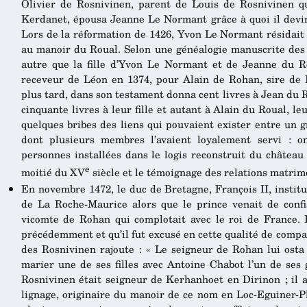
Olivier de Rosnivinen, parent de Louis de Rosnivinen q
Kerdanet, épousa Jeanne Le Normant grâce à quoi il devi
Lors de la réformation de 1426, Yvon Le Normant résidait 
au manoir du Roual. Selon une généalogie manuscrite des
autre que la fille d’Yvon Le Normant et de Jeanne du Ro
receveur de Léon en 1374, pour Alain de Rohan, sire de 
plus tard, dans son testament donna cent livres à Jean du R
cinquante livres à leur fille et autant à Alain du Roual, leur 
quelques bribes des liens qui pouvaient exister entre un 
dont plusieurs membres l’avaient loyalement servi : 
personnes installées dans le logis reconstruit du châtea
e
moitié du XV
siècle et le témoignage des relations matrimo
En novembre 1472, le duc de Bretagne, François II, insti
de La Roche-Maurice alors que le prince venait de confi
vicomte de Rohan qui complotait avec le roi de France. Il
précédemment et qu’il fut excusé en cette qualité de compa
des Rosnivinen rajoute : « Le seigneur de Rohan lui osta 
marier une de ses filles avec Antoine Chabot l’un de ses
Rosnivinen était seigneur de Kerhanhoet en Dirinon ; il 
lignage, originaire du manoir de ce nom en Loc-Eguiner-P