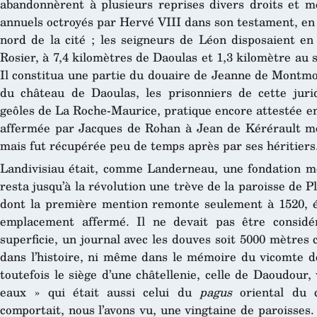
abandonnèrent à plusieurs reprises divers droits et m
annuels octroyés par Hervé VIII dans son testament, en 
nord de la cité ; les seigneurs de Léon disposaient en
Rosier, à 7,4 kilomètres de Daoulas et 1,3 kilomètre au
Il constitua une partie du douaire de Jeanne de Montmo
du château de Daoulas, les prisonniers de cette juri
geôles de La Roche-Maurice, pratique encore attestée en
affermée par Jacques de Rohan à Jean de Kérérault mo
mais fut récupérée peu de temps après par ses héritiers
Landivisiau était, comme Landerneau, une fondation 
resta jusqu’à la révolution une trève de la paroisse de P
dont la première mention remonte seulement à 1520, ép
emplacement affermé. Il ne devait pas être considé
superficie, un journal avec les douves soit 5000 mètres ca
dans l’histoire, ni même dans le mémoire du vicomte de
toutefois le siège d’une châtellenie, celle de Daoudour, 
eaux » qui était aussi celui du
pagus
oriental du c
comportait, nous l’avons vu, une vingtaine de paroisses. 