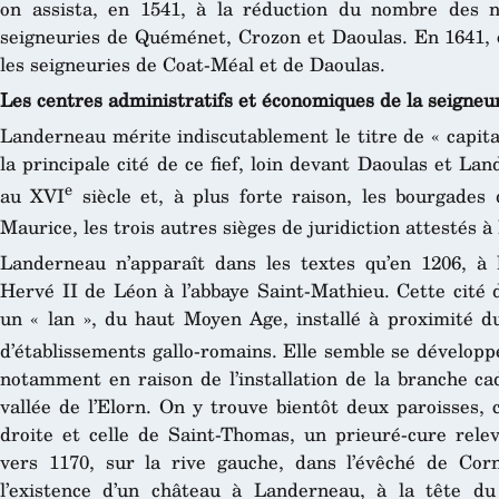
on assista, en 1541, à la réduction du nombre des no
seigneuries de Quéménet, Crozon et Daoulas. En 1641, on
les seigneuries de Coat-Méal et de Daoulas.
Les centres administratifs et économiques de la seigneu
Landerneau mérite indiscutablement le titre de « capital
la principale cité de ce fief, loin devant Daoulas et Lan
e
au XVI
siècle et, à plus forte raison, les bourgade
Maurice, les trois autres sièges de juridiction attestés à
Landerneau n’apparaît dans les textes qu’en 1206, à l
Hervé II de Léon à l’abbaye Saint-Mathieu. Cette cité 
un « lan », du haut Moyen Age, installé à proximité du
d’établissements gallo-romains. Elle semble se développ
notamment en raison de l’installation de la branche ca
vallée de l’Elorn. On y trouve bientôt deux paroisses, 
droite et celle de Saint-Thomas, un prieuré-cure rele
vers 1170, sur la rive gauche, dans l’évêché de Cor
l’existence d’un château à Landerneau, à la tête du 