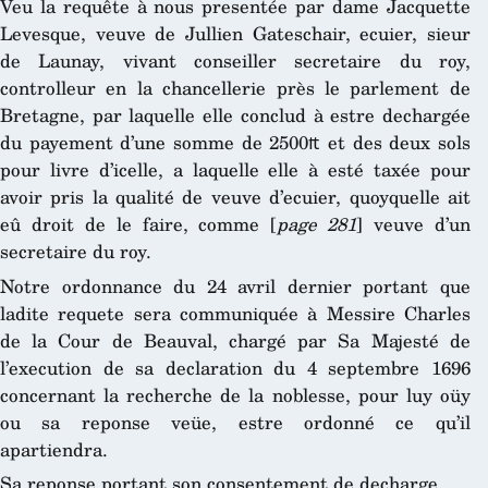
Veu la requête à nous presentée par dame Jacquette
Levesque, veuve de Jullien Gateschair, ecuier, sieur
de Launay, vivant conseiller secretaire du roy,
controlleur en la chancellerie près le parlement de
Bretagne, par laquelle elle conclud à estre dechargée
du payement d’une somme de 2500₶ et des deux sols
pour livre d’icelle, a laquelle elle à esté taxée pour
avoir pris la qualité de veuve d’ecuier, quoyquelle ait
eû droit de le faire, comme [
page 281
] veuve d’un
secretaire du roy.
Notre ordonnance du 24 avril dernier portant que
ladite requete sera communiquée à Messire Charles
de la Cour de Beauval, chargé par Sa Majesté de
l’execution de sa declaration du 4 septembre 1696
concernant la recherche de la noblesse, pour luy oüy
ou sa reponse veüe, estre ordonné ce qu’il
apartiendra.
Sa reponse portant son consentement de decharge.