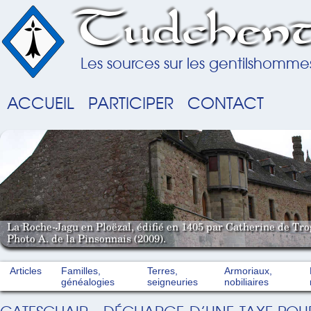
Tudchent
Les sources sur les gentilshomme
ACCUEIL
PARTICIPER
CONTACT
La Roche-Jagu en Ploëzal, édifié en 1405 par Catherine de Tro
Photo A. de la Pinsonnais (2009).
Articles
Familles,
Terres,
Armoriaux,
généalogies
seigneuries
nobiliaires