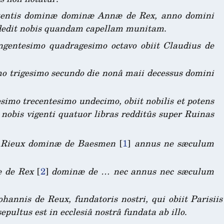
potentis dominæ dominæ Annæ de Rex, anno domini
 dedit nobis quandam capellam munitam
.
ngentesimo quadragesimo octavo obiit Claudius de
o trigesimo secundo die nonâ maii decessus domini
simo trecentesimo undecimo, obiit nobilis et potens
 nobis vigenti quatuor libras redditûs super Ruinas
e Rieux dominæ de Baesmen
[
1
]
annus ne sæculum
æ de Rex
[
2
]
dominæ de … nec annus nec sæculum
Johannis de Reux, fundatoris nostri, qui obiit Paris
epultus est in ecclesiâ nostrâ fundata ab illo
.