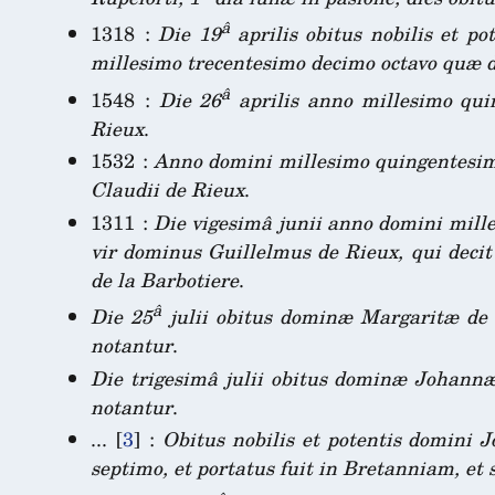
â
1318 :
Die 19
aprilis obitus nobilis et 
millesimo trecentesimo decimo octavo quæ
â
1548 :
Die 26
aprilis anno millesimo qui
Rieux
.
1532 :
Anno domini millesimo quingentesim
Claudii de Rieux
.
1311 :
Die vigesimâ junii anno domini mille
vir dominus Guillelmus de Rieux, qui decit
de la Barbotiere
.
â
Die 25
julii obitus dominæ Margaritæ d
notantur
.
Die trigesimâ julii obitus dominæ Johann
notantur
.
...
[
3
]
:
Obitus nobilis et potentis domini 
septimo, et portatus fuit in Bretanniam, et s