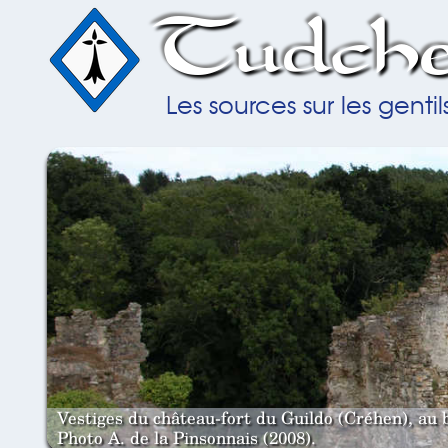
Tudche
Les sources sur les gent
Vestiges du château-fort du Guildo (Créhen), au 
Photo A. de la Pinsonnais (2008).