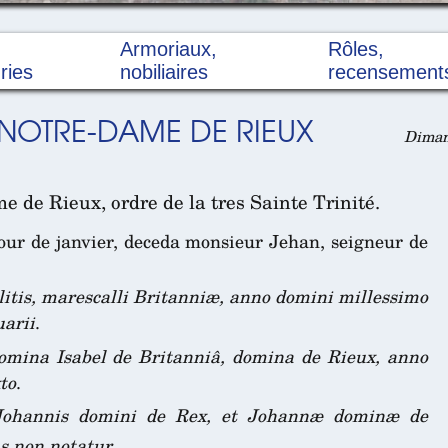
Armoriaux,
Rôles,
ries
nobiliaires
recensement
NOTRE-DAME DE RIEUX
Dimanc
e de Rieux, ordre de la tres Sainte Trinité.
our de janvier, deceda monsieur Jehan, seigneur de
itis, marescalli Britanniæ, anno domini millessimo
uarii
.
mina Isabel de Britanniâ, domina de Rieux, anno
to
.
Johannis domini de Rex, et Johannæ dominæ de
ûs non notatur
.