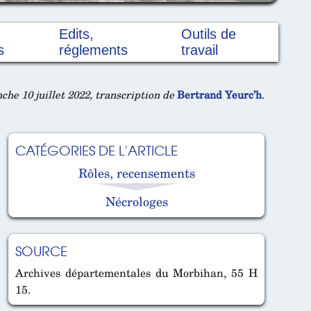
Edits,
Outils de
s
réglements
travail
he 10 juillet 2022, transcription de
Bertrand Yeurc’h
.
CATÉGORIES DE L'ARTICLE
Rôles, recensements
Nécrologes
SOURCE
Archives départementales du Morbihan, 55 H
15.