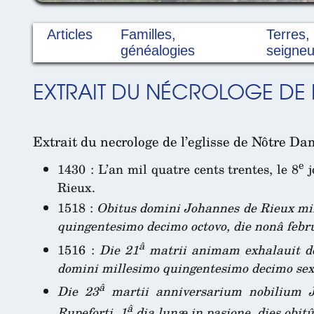
Articles
Familles,
Terres,
généalogies
seigneu
EXTRAIT DU NÉCROLOGE DE 
Extrait du necrologe de l’eglisse de Nôtre Dam
e
1430 : L’an mil quatre cents trentes, le 8
j
Rieux.
1518 :
Obitus domini Johannes de Rieux mil
quingentesimo decimo octovo, die nonâ febr
â
1516 :
Die 21
matrii animam exhalauit do
domini millesimo quingentesimo decimo sex
â
Die 23
martii anniversarium nobilium 
â
Rupeforti, 1
dia lunæ in pasione, dies obit