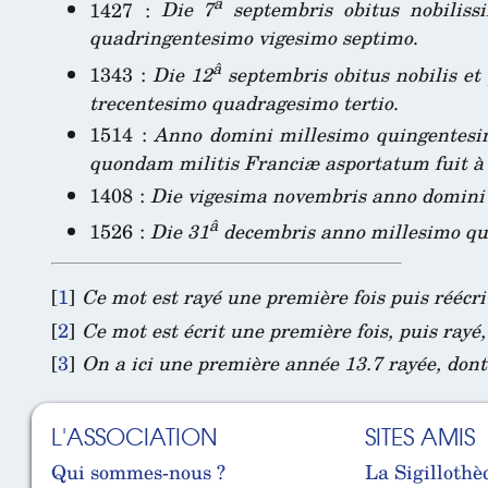
â
1427 :
Die 7
septembris obitus nobiliss
quadringentesimo vigesimo septimo
.
â
1343 :
Die 12
septembris obitus nobilis et
trecentesimo quadragesimo tertio
.
1514 :
Anno domini millesimo quingentesim
quondam militis Franciæ asportatum fuit à 
1408 :
Die vigesima novembris anno domini 
â
1526 :
Die 31
decembris anno millesimo qui
[
1
]
Ce mot est rayé une première fois puis réécri
[
2
]
Ce mot est écrit une première fois, puis rayé, 
[
3
]
On a ici une première année 13.7 rayée, dont 
L'ASSOCIATION
SITES AMIS
Qui sommes-nous ?
La Sigillothè