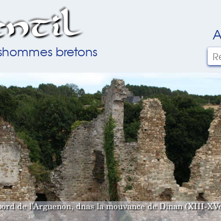
ntil
A
ilshommes bretons
bord de l'Arguenon, dnas la mouvance de Dinan (XIII-XVe