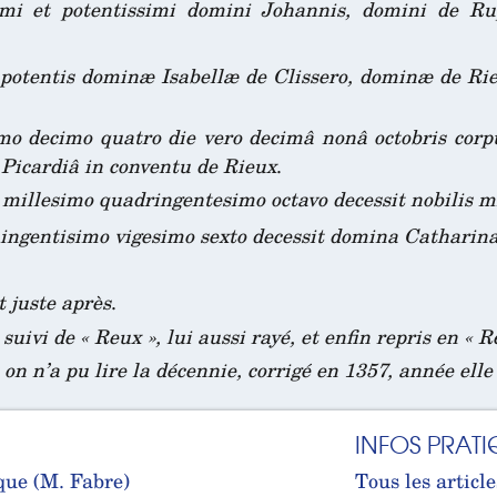
imi et potentissimi domini Johannis, domini de Ru
 potentis dominæ Isabellæ de Clissero, dominæ de Ri
o decimo quatro die vero decimâ nonâ octobris corpu
Picardiâ in conventu de Rieux
.
millesimo quadringentesimo octavo decessit nobilis m
ngentisimo vigesimo sexto decessit domina Catharina
t juste après
.
suivi de « Reux », lui aussi rayé, et enfin repris en « R
on n’a pu lire la décennie, corrigé en 1357, année elle
INFOS PRATI
que (M. Fabre)
Tous les article